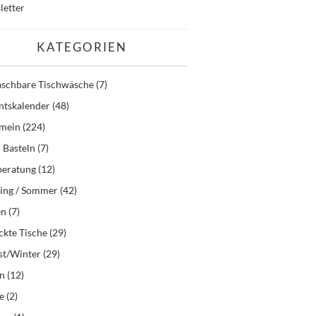
letter
KATEGORIEN
schbare Tischwäsche
(7)
ntskalender
(48)
emein
(224)
 Basteln
(7)
beratung
(12)
ling / Sommer
(42)
en
(7)
kte Tische
(29)
st/Winter
(29)
en
(12)
e
(2)