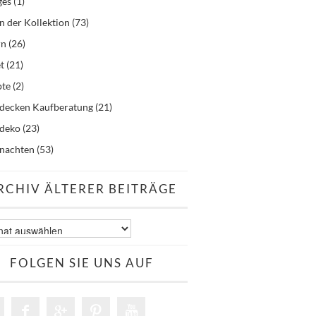
ges
(1)
n der Kollektion
(73)
rn
(26)
t
(21)
pte
(2)
hdecken Kaufberatung
(21)
hdeko
(23)
nachten
(53)
RCHIV ÄLTERER BEITRÄGE
v
er
äge
FOLGEN SIE UNS AUF