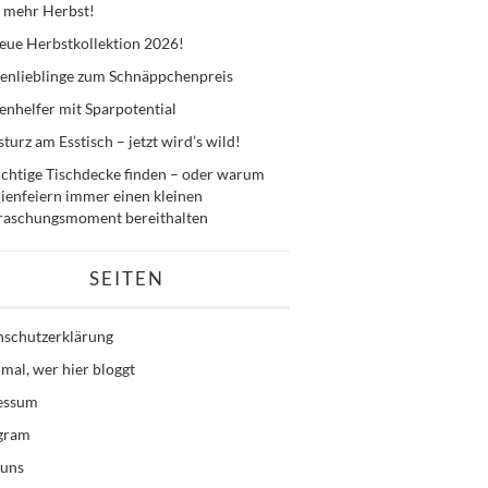
 mehr Herbst!
eue Herbstkollektion 2026!
enlieblinge zum Schnäppchenpreis
nhelfer mit Sparpotential
sturz am Esstisch – jetzt wird’s wild!
ichtige Tischdecke finden – oder warum
ienfeiern immer einen kleinen
raschungsmoment bereithalten
SEITEN
nschutzerklärung
mal, wer hier bloggt
essum
agram
 uns