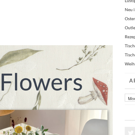
Lusti
Neu i
Oste
Outle
Reze
Tisc
Tisc
Weih
A
Archi
älter
Beitr