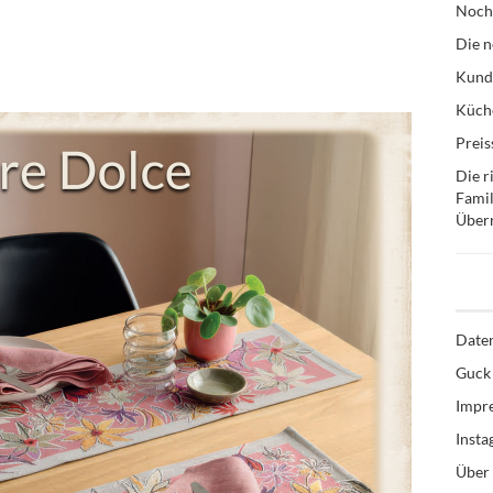
Noch
Die n
Kund
Küche
Preis
Die r
Famil
Über
Date
Guck 
Impr
Inst
Über