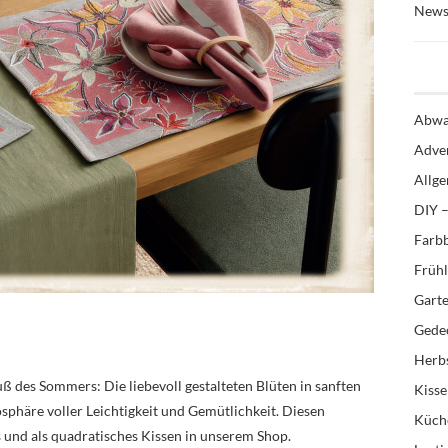
News
Abwa
Adve
Allg
DIY –
Farb
Früh
Gart
Gedec
Herb
uß des Sommers: Die liebevoll gestalteten Blüten in sanften
Kiss
phäre voller Leichtigkeit und Gemütlichkeit. Diesen
Küch
ts und als quadratisches Kissen in unserem Shop.