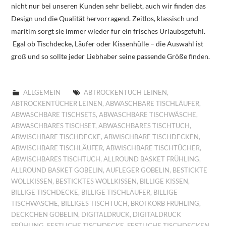
nicht nur bei unseren Kunden sehr beliebt, auch wir finden das
Design und die Qualität hervorragend. Zeitlos, klassisch und
maritim sorgt sie immer wieder für ein frisches Urlaubsgefühl.
Egal ob Tischdecke, Läufer oder Kissenhülle – die Auswahl ist
groß und so sollte jeder Liebhaber seine passende Größe finden.
ALLGEMEIN
ABTROCKENTUCH LEINEN
,
ABTROCKENTÜCHER LEINEN
,
ABWASCHBARE TISCHLÄUFER
,
ABWASCHBARE TISCHSETS
,
ABWASCHBARE TISCHWÄSCHE
,
ABWASCHBARES TISCHSET
,
ABWASCHBARES TISCHTUCH
,
ABWISCHBARE TISCHDECKE
,
ABWISCHBARE TISCHDECKEN
,
ABWISCHBARE TISCHLÄUFER
,
ABWISCHBARE TISCHTÜCHER
,
ABWISCHBARES TISCHTUCH
,
ALLROUND BASKET FRÜHLING
,
ALLROUND BASKET GOBELIN
,
AUFLEGER GOBELIN
,
BESTICKTE
WOLLKISSEN
,
BESTICKTES WOLLKISSEN
,
BILLIGE KISSEN
,
BILLIGE TISCHDECKE
,
BILLIGE TISCHLÄUFER
,
BILLIGE
TISCHWÄSCHE
,
BILLIGES TISCHTUCH
,
BROTKORB FRÜHLING
,
DECKCHEN GOBELIN
,
DIGITALDRUCK
,
DIGITALDRUCK
FRÜHLING
,
FESTLICHE TISCHDECKE
,
FESTLICHE TISCHDECKEN
,