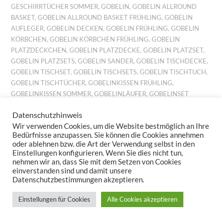
GESCHIRRTÜCHER SOMMER
,
GOBELIN
,
GOBELIN ALLROUND
BASKET
,
GOBELIN ALLROUND BASKET FRÜHLING
,
GOBELIN
AUFLEGER
,
GOBELIN DECKEN
,
GOBELIN FRÜHLING
,
GOBELIN
KÖRBCHEN
,
GOBELIN KÖRBCHEN FRÜHLING
,
GOBELIN
PLATZDECKCHEN
,
GOBELIN PLATZDECKE
,
GOBELIN PLATZSET
,
GOBELIN PLATZSETS
,
GOBELIN SANDER
,
GOBELIN TISCHDECKE
,
GOBELIN TISCHSET
,
GOBELIN TISCHSETS
,
GOBELIN TISCHTUCH
,
GOBELIN TISCHTÜCHER
,
GOBELINKISSEN FRÜHLING
,
GOBELINKISSEN SOMMER
,
GOBELINLÄUFER
,
GOBELINSET
FRÜHLING
,
GOBELINSET SOMMER
,
GOBELINSETS SOMMER
,
Datenschutzhinweis
GOBELINTISCHLÄUFER
,
GOBELINTISCHSET FRÜHLING
,
Wir verwenden Cookies, um die Website bestmöglich an Ihre
GOBELINTISCHSETS FRÜHLING
,
JACQUARD DECKCHEN
,
Bedürfnisse anzupassen. Sie können die Cookies annehmen
JACQUARD FRÜHLING
,
JACQUARD FRÜHLINGSMOTIV
,
oder ablehnen bzw. die Art der Verwendung selbst in den
JACQUARD KISSEN
,
JACQUARD KISSENBEZUG
,
JACQUARD
Einstellungen konfigurieren. Wenn Sie dies nicht tun,
KISSENBEZÜGE
,
JACQUARD MITTELDECKE
,
JACQUARD
nehmen wir an, dass Sie mit dem Setzen von Cookies
MITTELDECKEN
,
JACQUARD PLATZDECKCHEN
,
JACQUARD
einverstanden sind und damit unsere
Datenschutzbestimmungen akzeptieren.
TISCHBAND
,
JACQUARD TISCHDECKE
,
JACQUARD
TISCHDECKEN
,
JACQUARD TISCHLÄUFER
,
JACQUARD TISCHSET
,
Einstellungen für Cookies
Alle Cookies akzeptieren
JACQUARD TISCHSETS
,
KISSEN BILLIG
,
KISSEN FRÜHLING
,
KISSEN GARTEN
,
KISSEN LEINEN
,
KISSEN PREISWERT
,
KISSEN