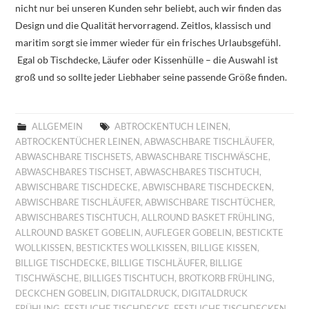
nicht nur bei unseren Kunden sehr beliebt, auch wir finden das
Design und die Qualität hervorragend. Zeitlos, klassisch und
maritim sorgt sie immer wieder für ein frisches Urlaubsgefühl.
Egal ob Tischdecke, Läufer oder Kissenhülle – die Auswahl ist
groß und so sollte jeder Liebhaber seine passende Größe finden.
ALLGEMEIN
ABTROCKENTUCH LEINEN
,
ABTROCKENTÜCHER LEINEN
,
ABWASCHBARE TISCHLÄUFER
,
ABWASCHBARE TISCHSETS
,
ABWASCHBARE TISCHWÄSCHE
,
ABWASCHBARES TISCHSET
,
ABWASCHBARES TISCHTUCH
,
ABWISCHBARE TISCHDECKE
,
ABWISCHBARE TISCHDECKEN
,
ABWISCHBARE TISCHLÄUFER
,
ABWISCHBARE TISCHTÜCHER
,
ABWISCHBARES TISCHTUCH
,
ALLROUND BASKET FRÜHLING
,
ALLROUND BASKET GOBELIN
,
AUFLEGER GOBELIN
,
BESTICKTE
WOLLKISSEN
,
BESTICKTES WOLLKISSEN
,
BILLIGE KISSEN
,
BILLIGE TISCHDECKE
,
BILLIGE TISCHLÄUFER
,
BILLIGE
TISCHWÄSCHE
,
BILLIGES TISCHTUCH
,
BROTKORB FRÜHLING
,
DECKCHEN GOBELIN
,
DIGITALDRUCK
,
DIGITALDRUCK
FRÜHLING
,
FESTLICHE TISCHDECKE
,
FESTLICHE TISCHDECKEN
,