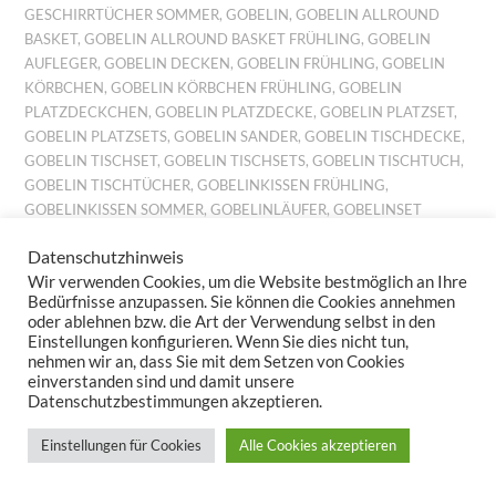
GESCHIRRTÜCHER SOMMER
,
GOBELIN
,
GOBELIN ALLROUND
BASKET
,
GOBELIN ALLROUND BASKET FRÜHLING
,
GOBELIN
AUFLEGER
,
GOBELIN DECKEN
,
GOBELIN FRÜHLING
,
GOBELIN
KÖRBCHEN
,
GOBELIN KÖRBCHEN FRÜHLING
,
GOBELIN
PLATZDECKCHEN
,
GOBELIN PLATZDECKE
,
GOBELIN PLATZSET
,
GOBELIN PLATZSETS
,
GOBELIN SANDER
,
GOBELIN TISCHDECKE
,
GOBELIN TISCHSET
,
GOBELIN TISCHSETS
,
GOBELIN TISCHTUCH
,
GOBELIN TISCHTÜCHER
,
GOBELINKISSEN FRÜHLING
,
GOBELINKISSEN SOMMER
,
GOBELINLÄUFER
,
GOBELINSET
FRÜHLING
,
GOBELINSET SOMMER
,
GOBELINSETS SOMMER
,
Datenschutzhinweis
GOBELINTISCHLÄUFER
,
GOBELINTISCHSET FRÜHLING
,
Wir verwenden Cookies, um die Website bestmöglich an Ihre
GOBELINTISCHSETS FRÜHLING
,
JACQUARD DECKCHEN
,
Bedürfnisse anzupassen. Sie können die Cookies annehmen
JACQUARD FRÜHLING
,
JACQUARD FRÜHLINGSMOTIV
,
oder ablehnen bzw. die Art der Verwendung selbst in den
JACQUARD KISSEN
,
JACQUARD KISSENBEZUG
,
JACQUARD
Einstellungen konfigurieren. Wenn Sie dies nicht tun,
KISSENBEZÜGE
,
JACQUARD MITTELDECKE
,
JACQUARD
nehmen wir an, dass Sie mit dem Setzen von Cookies
MITTELDECKEN
,
JACQUARD PLATZDECKCHEN
,
JACQUARD
einverstanden sind und damit unsere
Datenschutzbestimmungen akzeptieren.
TISCHBAND
,
JACQUARD TISCHDECKE
,
JACQUARD
TISCHDECKEN
,
JACQUARD TISCHLÄUFER
,
JACQUARD TISCHSET
,
Einstellungen für Cookies
Alle Cookies akzeptieren
JACQUARD TISCHSETS
,
KISSEN BILLIG
,
KISSEN FRÜHLING
,
KISSEN GARTEN
,
KISSEN LEINEN
,
KISSEN PREISWERT
,
KISSEN