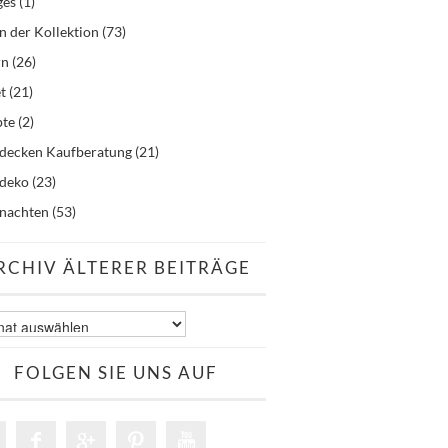
ges
(1)
n der Kollektion
(73)
rn
(26)
t
(21)
pte
(2)
hdecken Kaufberatung
(21)
hdeko
(23)
nachten
(53)
RCHIV ÄLTERER BEITRÄGE
v
er
äge
FOLGEN SIE UNS AUF