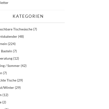
letter
KATEGORIEN
schbare Tischwäsche
(7)
ntskalender
(48)
emein
(224)
 Basteln
(7)
beratung
(12)
ling / Sommer
(42)
en
(7)
kte Tische
(29)
st/Winter
(29)
en
(12)
e
(2)