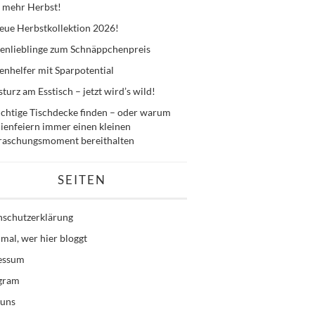
 mehr Herbst!
eue Herbstkollektion 2026!
enlieblinge zum Schnäppchenpreis
nhelfer mit Sparpotential
sturz am Esstisch – jetzt wird’s wild!
ichtige Tischdecke finden – oder warum
ienfeiern immer einen kleinen
raschungsmoment bereithalten
SEITEN
nschutzerklärung
mal, wer hier bloggt
essum
agram
 uns