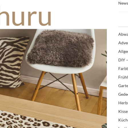
News
Abwa
Adve
Allg
DIY –
Farb
Früh
Gart
Gedec
Herb
Kiss
Küch