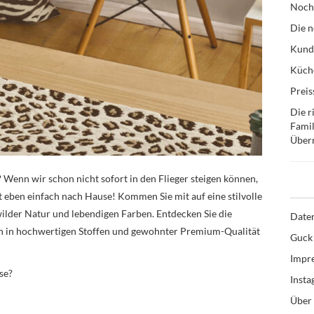
Noch
Die n
Kund
Küche
Preis
Die r
Famil
Über
Wenn wir schon nicht sofort in den Flieger steigen können,
t eben einfach nach Hause! Kommen Sie mit auf eine stilvolle
ilder Natur und lebendigen Farben. Entdecken Sie die
Date
gen in hochwertigen Stoffen und gewohnter Premium-Qualität
Guck 
Impr
se?
Inst
Über