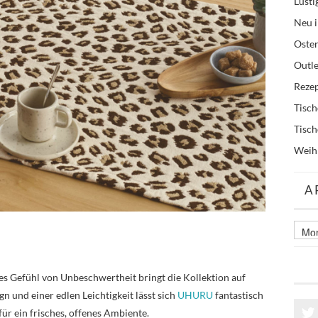
Lusti
Neu i
Oste
Outle
Reze
Tisc
Tisc
Weih
A
Archi
älter
Beitr
ses Gefühl von Unbeschwertheit bringt die Kollektion auf
gn und einer edlen Leichtigkeit lässt sich
UHURU
fantastisch
r ein frisches, offenes Ambiente.