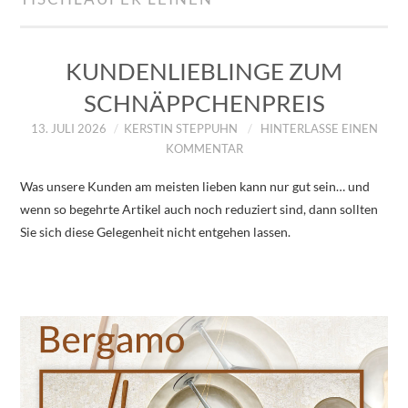
IMPRESSUM
ÜBER UNS
KUNDENLIEBLINGE ZUM
SCHNÄPPCHENPREIS
ZUM SHOP
13. JULI 2026
KERSTIN STEPPUHN
HINTERLASSE EINEN
KOMMENTAR
DATENSCHUTZERKLÄRUNG
Was unsere Kunden am meisten lieben kann nur gut sein… und
wenn so begehrte Artikel auch noch reduziert sind, dann sollten
Sie sich diese Gelegenheit nicht entgehen lassen.