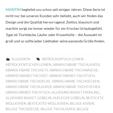
MARITIM
begleitet uns schon seit einigen Jahren. Diese Serie ist
nicht nur bei unseren Kunden sehr beliebt, auch wir finden das
Design und die Qualität hervorragend. Zeitlos, klassisch und
maritim sorgt sie immer wieder für ein frisches Urlaubsgefühl.
Egal ob Tischdecke, Läufer oder Kissenhülle – die Auswahl ist
groß und so sollte jeder Liebhaber seine passende Größe finden.
ALLGEMEIN
ABTROCKENTUCH LEINEN
,
ABTROCKENTÜCHER LEINEN
,
ABWASCHBARE TISCHLÄUFER
,
ABWASCHBARE TISCHSETS
,
ABWASCHBARE TISCHWÄSCHE
,
ABWASCHBARES TISCHSET
,
ABWASCHBARES TISCHTUCH
,
ABWISCHBARE TISCHDECKE
,
ABWISCHBARE TISCHDECKEN
,
ABWISCHBARE TISCHLÄUFER
,
ABWISCHBARE TISCHTÜCHER
,
ABWISCHBARES TISCHTUCH
,
ALLROUND BASKET FRÜHLING
,
ALLROUND BASKET GOBELIN
,
AUFLEGER GOBELIN
,
BESTICKTE
WOLLKISSEN
,
BESTICKTES WOLLKISSEN
,
BILLIGE KISSEN
,
BILLIGE TISCHDECKE
,
BILLIGE TISCHLÄUFER
,
BILLIGE