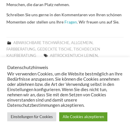
Menschen, die daran Platz nehmen.
Schreiben Sie uns gerne in den Kommentaren von Ihren schönen
Momenten oder stellen uns Ihre
Fragen
. Wir freuen uns auf Sie.
ABWASCHBARE TISCHWÄSCHE
,
ALLGEMEIN
,
FARBBERATUNG
,
GEDECKTE TISCHE
,
TISCHDECKEN
KAUFBERATUNG
ABTROCKENTUCH LEINEN
,
ABTROCKENTUCH SANDER
,
ABTROCKENTÜCHER LEINEN
,
Datenschutzhinweis
ABTROCKENTÜCHER SANDER
,
ABWASCHBARE TISCHLÄUFER
,
Wir verwenden Cookies, um die Website bestmöglich an Ihre
ABWASCHBARE TISCHSETS
,
ABWASCHBARE TISCHWÄSCHE
,
Bedürfnisse anzupassen. Sie können die Cookies annehmen
ABWASCHBARES TISCHSET
,
ABWASCHBARES TISCHTUCH
,
oder ablehnen bzw. die Art der Verwendung selbst in den
ABWASCHTUCH SANDER
,
ABWASCHTÜCHER SANDER
,
Einstellungen konfigurieren. Wenn Sie dies nicht tun,
ABWISCHBARE TISCHDECKE
,
ABWISCHBARE TISCHDECKEN
,
nehmen wir an, dass Sie mit dem Setzen von Cookies
einverstanden sind und damit unsere
ABWISCHBARE TISCHLÄUFER
,
ABWISCHBARE TISCHTÜCHER
,
Datenschutzbestimmungen akzeptieren.
ABWISCHBARES TISCHTUCH
,
ALLROUND BASKET FRÜHLING
,
ALLROUND BASKET GOBELIN
,
ALLROUND BASKET
Einstellungen für Cookies
Alle Cookies akzeptieren
WEIHNACHTEN
,
ALLTAGSTISCHDECKE
,
AUFLEGER GOBELIN
,
BESTICKTE WOLLKISSEN
,
BESTICKTES WOLLKISSEN
,
BILLIGE