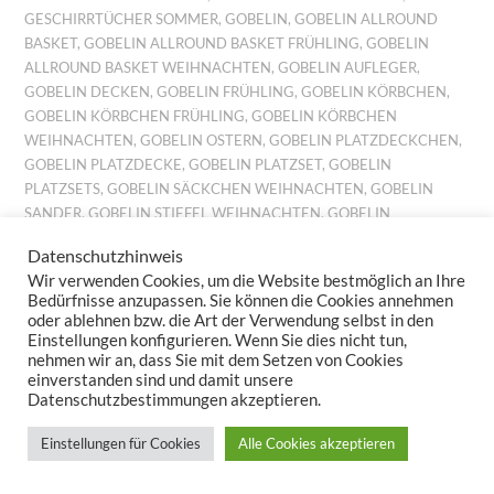
GESCHIRRTÜCHER SOMMER
,
GOBELIN
,
GOBELIN ALLROUND
BASKET
,
GOBELIN ALLROUND BASKET FRÜHLING
,
GOBELIN
ALLROUND BASKET WEIHNACHTEN
,
GOBELIN AUFLEGER
,
GOBELIN DECKEN
,
GOBELIN FRÜHLING
,
GOBELIN KÖRBCHEN
,
GOBELIN KÖRBCHEN FRÜHLING
,
GOBELIN KÖRBCHEN
WEIHNACHTEN
,
GOBELIN OSTERN
,
GOBELIN PLATZDECKCHEN
,
GOBELIN PLATZDECKE
,
GOBELIN PLATZSET
,
GOBELIN
PLATZSETS
,
GOBELIN SÄCKCHEN WEIHNACHTEN
,
GOBELIN
SANDER
,
GOBELIN STIEFEL WEIHNACHTEN
,
GOBELIN
TISCHDECKE
,
GOBELIN TISCHSET
,
GOBELIN TISCHSETS
,
Datenschutzhinweis
GOBELIN TISCHTUCH
,
GOBELIN TISCHTÜCHER
,
GOBELIN
Wir verwenden Cookies, um die Website bestmöglich an Ihre
WEIHNACHTEN
,
GOBELINKISSEN FRÜHLING
,
GOBELINKISSEN
Bedürfnisse anzupassen. Sie können die Cookies annehmen
HERBST
,
GOBELINKISSEN SOMMER
,
GOBELINKISSEN
oder ablehnen bzw. die Art der Verwendung selbst in den
WEIHNACHTEN
,
GOBELINLÄUFER
,
GOBELINLÄUFER HERBST
,
Einstellungen konfigurieren. Wenn Sie dies nicht tun,
nehmen wir an, dass Sie mit dem Setzen von Cookies
GOBELINS HERBST
,
GOBELINSET FRÜHLING
,
GOBELINSET
einverstanden sind und damit unsere
HERBST
,
GOBELINSET OSTERN
,
GOBELINSET SOMMER
,
Datenschutzbestimmungen akzeptieren.
GOBELINSET WEIHNACHTEN
,
GOBELINSETS HERBST
,
GOBELINSETS OSTERN
,
GOBELINSETS SOMMER
,
Einstellungen für Cookies
Alle Cookies akzeptieren
GOBELINTISCHLÄUFER
,
GOBELINTISCHSET FRÜHLING
,
GOBELINTISCHSET WEIHNACHTEN
,
GOBELINTISCHSETS