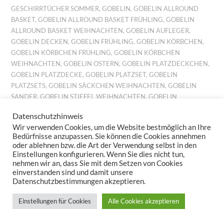
GESCHIRRTÜCHER SOMMER
,
GOBELIN
,
GOBELIN ALLROUND
BASKET
,
GOBELIN ALLROUND BASKET FRÜHLING
,
GOBELIN
ALLROUND BASKET WEIHNACHTEN
,
GOBELIN AUFLEGER
,
GOBELIN DECKEN
,
GOBELIN FRÜHLING
,
GOBELIN KÖRBCHEN
,
GOBELIN KÖRBCHEN FRÜHLING
,
GOBELIN KÖRBCHEN
WEIHNACHTEN
,
GOBELIN OSTERN
,
GOBELIN PLATZDECKCHEN
,
GOBELIN PLATZDECKE
,
GOBELIN PLATZSET
,
GOBELIN
PLATZSETS
,
GOBELIN SÄCKCHEN WEIHNACHTEN
,
GOBELIN
SANDER
,
GOBELIN STIEFEL WEIHNACHTEN
,
GOBELIN
TISCHDECKE
,
GOBELIN TISCHSET
,
GOBELIN TISCHSETS
,
Datenschutzhinweis
GOBELIN TISCHTUCH
,
GOBELIN TISCHTÜCHER
,
GOBELIN
Wir verwenden Cookies, um die Website bestmöglich an Ihre
WEIHNACHTEN
,
GOBELINKISSEN FRÜHLING
,
GOBELINKISSEN
Bedürfnisse anzupassen. Sie können die Cookies annehmen
HERBST
,
GOBELINKISSEN SOMMER
,
GOBELINKISSEN
oder ablehnen bzw. die Art der Verwendung selbst in den
WEIHNACHTEN
,
GOBELINLÄUFER
,
GOBELINLÄUFER HERBST
,
Einstellungen konfigurieren. Wenn Sie dies nicht tun,
nehmen wir an, dass Sie mit dem Setzen von Cookies
GOBELINS HERBST
,
GOBELINSET FRÜHLING
,
GOBELINSET
einverstanden sind und damit unsere
HERBST
,
GOBELINSET OSTERN
,
GOBELINSET SOMMER
,
Datenschutzbestimmungen akzeptieren.
GOBELINSET WEIHNACHTEN
,
GOBELINSETS HERBST
,
GOBELINSETS OSTERN
,
GOBELINSETS SOMMER
,
Einstellungen für Cookies
Alle Cookies akzeptieren
GOBELINTISCHLÄUFER
,
GOBELINTISCHSET FRÜHLING
,
GOBELINTISCHSET WEIHNACHTEN
,
GOBELINTISCHSETS