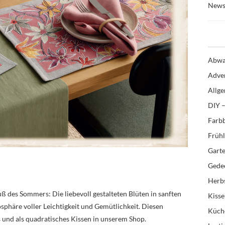
News
Abwa
Adve
Allg
DIY –
Farb
Früh
Gart
Gedec
Herb
uß des Sommers: Die liebevoll gestalteten Blüten in sanften
Kiss
phäre voller Leichtigkeit und Gemütlichkeit. Diesen
Küch
ts und als quadratisches Kissen in unserem Shop.