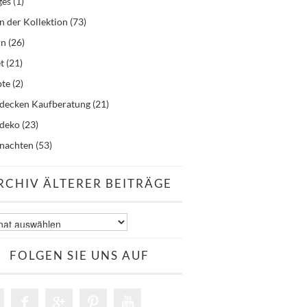
ges
(1)
n der Kollektion
(73)
rn
(26)
t
(21)
pte
(2)
hdecken Kaufberatung
(21)
hdeko
(23)
nachten
(53)
RCHIV ÄLTERER BEITRÄGE
v
er
äge
FOLGEN SIE UNS AUF