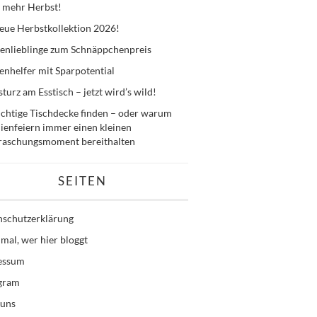
 mehr Herbst!
eue Herbstkollektion 2026!
enlieblinge zum Schnäppchenpreis
nhelfer mit Sparpotential
sturz am Esstisch – jetzt wird’s wild!
ichtige Tischdecke finden – oder warum
ienfeiern immer einen kleinen
raschungsmoment bereithalten
SEITEN
nschutzerklärung
mal, wer hier bloggt
essum
agram
 uns