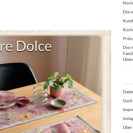
Noch
Die n
Kund
Küche
Preis
Die r
Famil
Über
Date
Guck 
Impr
Inst
Über