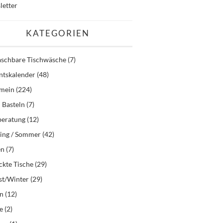
letter
KATEGORIEN
schbare Tischwäsche
(7)
ntskalender
(48)
emein
(224)
 Basteln
(7)
beratung
(12)
ling / Sommer
(42)
en
(7)
kte Tische
(29)
st/Winter
(29)
en
(12)
e
(2)