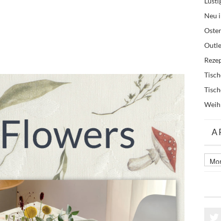
Lusti
Neu i
Oste
Outle
Reze
Tisc
Tisc
Weih
A
Archi
älter
Beitr