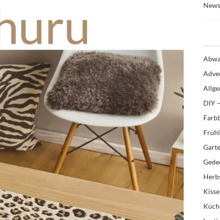
News
Abwa
Adve
Allg
DIY –
Farb
Früh
Gart
Gedec
Herb
Kiss
Küch