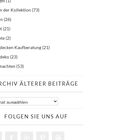
ges
(1)
n der Kollektion
(73)
rn
(26)
t
(21)
pte
(2)
hdecken Kaufberatung
(21)
hdeko
(23)
nachten
(53)
RCHIV ÄLTERER BEITRÄGE
v
er
äge
FOLGEN SIE UNS AUF