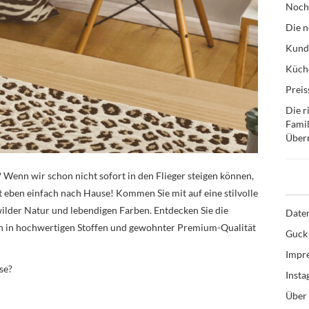
Noch
Die n
Kund
Küche
Preis
Die r
Famil
Über
Wenn wir schon nicht sofort in den Flieger steigen können,
t eben einfach nach Hause! Kommen Sie mit auf eine stilvolle
ilder Natur und lebendigen Farben. Entdecken Sie die
Date
gen in hochwertigen Stoffen und gewohnter Premium-Qualität
Guck 
Impr
se?
Inst
Über