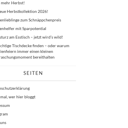
 mehr Herbst!
eue Herbstkollektion 2026!
enlieblinge zum Schnäppchenpreis
nhelfer mit Sparpotential
sturz am Esstisch – jetzt wird’s wild!
ichtige Tischdecke finden – oder warum
ienfeiern immer einen kleinen
raschungsmoment bereithalten
SEITEN
nschutzerklärung
mal, wer hier bloggt
essum
agram
 uns