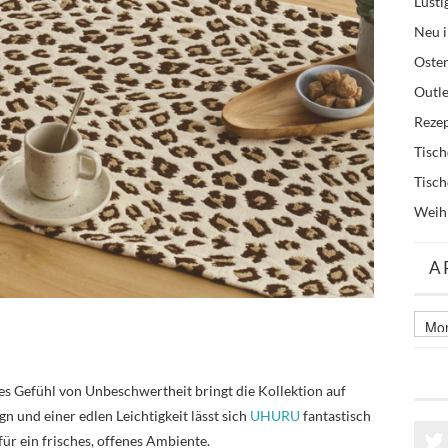
Lusti
Neu i
Oste
Outle
Reze
Tisc
Tisc
Weih
A
Archi
älter
Beitr
ses Gefühl von Unbeschwertheit bringt die Kollektion auf
gn und einer edlen Leichtigkeit lässt sich
UHURU
fantastisch
r ein frisches, offenes Ambiente.