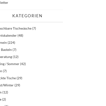
letter
KATEGORIEN
schbare Tischwäsche
(7)
ntskalender
(48)
emein
(224)
 Basteln
(7)
beratung
(12)
ling / Sommer
(42)
en
(7)
kte Tische
(29)
st/Winter
(29)
en
(12)
e
(2)