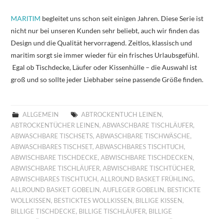
MARITIM
begleitet uns schon seit einigen Jahren. Diese Serie ist
nicht nur bei unseren Kunden sehr beliebt, auch wir finden das
Design und die Qualität hervorragend. Zeitlos, klassisch und
maritim sorgt sie immer wieder für ein frisches Urlaubsgefühl.
Egal ob Tischdecke, Läufer oder Kissenhülle – die Auswahl ist
groß und so sollte jeder Liebhaber seine passende Größe finden.
ALLGEMEIN
ABTROCKENTUCH LEINEN
,
ABTROCKENTÜCHER LEINEN
,
ABWASCHBARE TISCHLÄUFER
,
ABWASCHBARE TISCHSETS
,
ABWASCHBARE TISCHWÄSCHE
,
ABWASCHBARES TISCHSET
,
ABWASCHBARES TISCHTUCH
,
ABWISCHBARE TISCHDECKE
,
ABWISCHBARE TISCHDECKEN
,
ABWISCHBARE TISCHLÄUFER
,
ABWISCHBARE TISCHTÜCHER
,
ABWISCHBARES TISCHTUCH
,
ALLROUND BASKET FRÜHLING
,
ALLROUND BASKET GOBELIN
,
AUFLEGER GOBELIN
,
BESTICKTE
WOLLKISSEN
,
BESTICKTES WOLLKISSEN
,
BILLIGE KISSEN
,
BILLIGE TISCHDECKE
,
BILLIGE TISCHLÄUFER
,
BILLIGE