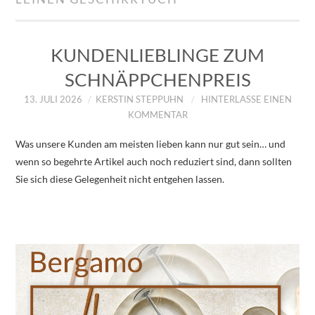
IMPRESSUM
ÜBER UNS
KUNDENLIEBLINGE ZUM
SCHNÄPPCHENPREIS
ZUM SHOP
13. JULI 2026
KERSTIN STEPPUHN
HINTERLASSE EINEN
KOMMENTAR
DATENSCHUTZERKLÄRUNG
Was unsere Kunden am meisten lieben kann nur gut sein… und
wenn so begehrte Artikel auch noch reduziert sind, dann sollten
Sie sich diese Gelegenheit nicht entgehen lassen.