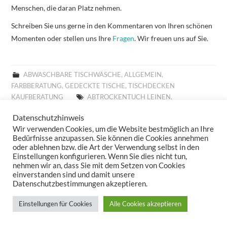
Menschen, die daran Platz nehmen.
Schreiben Sie uns gerne in den Kommentaren von Ihren schönen
Momenten oder stellen uns Ihre
Fragen
. Wir freuen uns auf Sie.
ABWASCHBARE TISCHWÄSCHE
,
ALLGEMEIN
,
FARBBERATUNG
,
GEDECKTE TISCHE
,
TISCHDECKEN
KAUFBERATUNG
ABTROCKENTUCH LEINEN
,
ABTROCKENTUCH SANDER
,
ABTROCKENTÜCHER LEINEN
,
Datenschutzhinweis
ABTROCKENTÜCHER SANDER
,
ABWASCHBARE TISCHLÄUFER
,
Wir verwenden Cookies, um die Website bestmöglich an Ihre
ABWASCHBARE TISCHSETS
,
ABWASCHBARE TISCHWÄSCHE
,
Bedürfnisse anzupassen. Sie können die Cookies annehmen
ABWASCHBARES TISCHSET
,
ABWASCHBARES TISCHTUCH
,
oder ablehnen bzw. die Art der Verwendung selbst in den
ABWASCHTUCH SANDER
,
ABWASCHTÜCHER SANDER
,
Einstellungen konfigurieren. Wenn Sie dies nicht tun,
ABWISCHBARE TISCHDECKE
,
ABWISCHBARE TISCHDECKEN
,
nehmen wir an, dass Sie mit dem Setzen von Cookies
einverstanden sind und damit unsere
ABWISCHBARE TISCHLÄUFER
,
ABWISCHBARE TISCHTÜCHER
,
Datenschutzbestimmungen akzeptieren.
ABWISCHBARES TISCHTUCH
,
ALLROUND BASKET FRÜHLING
,
ALLROUND BASKET GOBELIN
,
ALLROUND BASKET
Einstellungen für Cookies
Alle Cookies akzeptieren
WEIHNACHTEN
,
ALLTAGSTISCHDECKE
,
AUFLEGER GOBELIN
,
BESTICKTE WOLLKISSEN
,
BESTICKTES WOLLKISSEN
,
BILLIGE