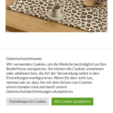
„Uhuru“ steht für Freiheit – und genau dieses Gefühl von
Datenschutzhinweis
Unbeschwertheit bringt die Kollektion auf Ihren Tisch. Mit einem
Wir verwenden Cookies, um die Website bestmöglich an Ihre
klaren, luftigen Design und einer edlen Leichtigkeit lässt sich
Bedürfnisse anzupassen. Sie können die Cookies annehmen
oder ablehnen bzw. die Art der Verwendung selbst in den
UHURU
fantastisch kombinieren und sorgt im Handumdrehen
Einstellungen konfigurieren. Wenn Sie dies nicht tun,
für ein frisches, offenes Ambiente.
nehmen wir an, dass Sie mit dem Setzen von Cookies
einverstanden sind und damit unsere
Datenschutzbestimmungen akzeptieren.
Einstellungen für Cookies
Alle Cookies akzeptieren