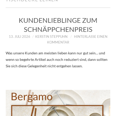
IMPRESSUM
ÜBER UNS
KUNDENLIEBLINGE ZUM
SCHNÄPPCHENPREIS
ZUM SHOP
13. JULI 2026
KERSTIN STEPPUHN
HINTERLASSE EINEN
KOMMENTAR
DATENSCHUTZERKLÄRUNG
Was unsere Kunden am meisten lieben kann nur gut sein… und
wenn so begehrte Artikel auch noch reduziert sind, dann sollten
Sie sich diese Gelegenheit nicht entgehen lassen.