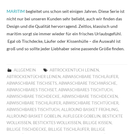
MARITIM
begleitet uns schon seit einigen Jahren. Diese Serie ist
nicht nur bei unseren Kunden sehr beliebt, auch wir finden das
Design und die Qualität hervorragend. Zeitlos, klassisch und
maritim sorgt sie immer wieder für ein frisches Urlaubsgefühl.
Egal ob Tischdecke, Läufer oder Kissenhülle – die Auswahl ist
groß und so sollte jeder Liebhaber seine passende Größe finden.
ALLGEMEIN
ABTROCKENTUCH LEINEN
,
ABTROCKENTÜCHER LEINEN
,
ABWASCHBARE TISCHLÄUFER
,
ABWASCHBARE TISCHSETS
,
ABWASCHBARE TISCHWÄSCHE
,
ABWASCHBARES TISCHSET
,
ABWASCHBARES TISCHTUCH
,
ABWISCHBARE TISCHDECKE
,
ABWISCHBARE TISCHDECKEN
,
ABWISCHBARE TISCHLÄUFER
,
ABWISCHBARE TISCHTÜCHER
,
ABWISCHBARES TISCHTUCH
,
ALLROUND BASKET FRÜHLING
,
ALLROUND BASKET GOBELIN
,
AUFLEGER GOBELIN
,
BESTICKTE
WOLLKISSEN
,
BESTICKTES WOLLKISSEN
,
BILLIGE KISSEN
,
BILLIGE TISCHDECKE
,
BILLIGE TISCHLÄUFER
,
BILLIGE