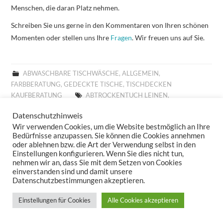
Menschen, die daran Platz nehmen.
Schreiben Sie uns gerne in den Kommentaren von Ihren schönen
Momenten oder stellen uns Ihre
Fragen
. Wir freuen uns auf Sie.
ABWASCHBARE TISCHWÄSCHE
,
ALLGEMEIN
,
FARBBERATUNG
,
GEDECKTE TISCHE
,
TISCHDECKEN
KAUFBERATUNG
ABTROCKENTUCH LEINEN
,
ABTROCKENTUCH SANDER
,
ABTROCKENTÜCHER LEINEN
,
Datenschutzhinweis
ABTROCKENTÜCHER SANDER
,
ABWASCHBARE TISCHLÄUFER
,
Wir verwenden Cookies, um die Website bestmöglich an Ihre
ABWASCHBARE TISCHSETS
,
ABWASCHBARE TISCHWÄSCHE
,
Bedürfnisse anzupassen. Sie können die Cookies annehmen
ABWASCHBARES TISCHSET
,
ABWASCHBARES TISCHTUCH
,
oder ablehnen bzw. die Art der Verwendung selbst in den
ABWASCHTUCH SANDER
,
ABWASCHTÜCHER SANDER
,
Einstellungen konfigurieren. Wenn Sie dies nicht tun,
ABWISCHBARE TISCHDECKE
,
ABWISCHBARE TISCHDECKEN
,
nehmen wir an, dass Sie mit dem Setzen von Cookies
einverstanden sind und damit unsere
ABWISCHBARE TISCHLÄUFER
,
ABWISCHBARE TISCHTÜCHER
,
Datenschutzbestimmungen akzeptieren.
ABWISCHBARES TISCHTUCH
,
ALLROUND BASKET FRÜHLING
,
ALLROUND BASKET GOBELIN
,
ALLROUND BASKET
Einstellungen für Cookies
Alle Cookies akzeptieren
WEIHNACHTEN
,
ALLTAGSTISCHDECKE
,
AUFLEGER GOBELIN
,
BESTICKTE WOLLKISSEN
,
BESTICKTES WOLLKISSEN
,
BILLIGE