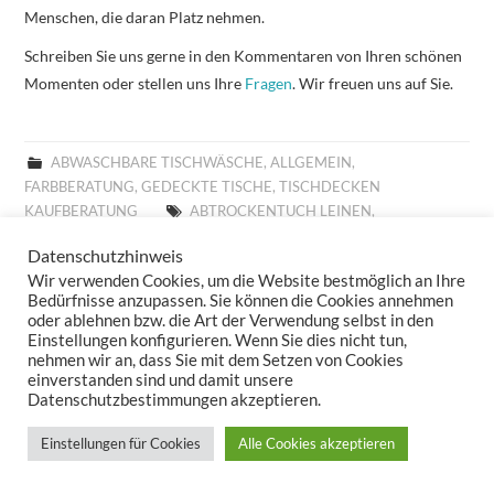
Menschen, die daran Platz nehmen.
Schreiben Sie uns gerne in den Kommentaren von Ihren schönen
Momenten oder stellen uns Ihre
Fragen
. Wir freuen uns auf Sie.
ABWASCHBARE TISCHWÄSCHE
,
ALLGEMEIN
,
FARBBERATUNG
,
GEDECKTE TISCHE
,
TISCHDECKEN
KAUFBERATUNG
ABTROCKENTUCH LEINEN
,
ABTROCKENTUCH SANDER
,
ABTROCKENTÜCHER LEINEN
,
Datenschutzhinweis
ABTROCKENTÜCHER SANDER
,
ABWASCHBARE TISCHLÄUFER
,
Wir verwenden Cookies, um die Website bestmöglich an Ihre
ABWASCHBARE TISCHSETS
,
ABWASCHBARE TISCHWÄSCHE
,
Bedürfnisse anzupassen. Sie können die Cookies annehmen
ABWASCHBARES TISCHSET
,
ABWASCHBARES TISCHTUCH
,
oder ablehnen bzw. die Art der Verwendung selbst in den
ABWASCHTUCH SANDER
,
ABWASCHTÜCHER SANDER
,
Einstellungen konfigurieren. Wenn Sie dies nicht tun,
ABWISCHBARE TISCHDECKE
,
ABWISCHBARE TISCHDECKEN
,
nehmen wir an, dass Sie mit dem Setzen von Cookies
einverstanden sind und damit unsere
ABWISCHBARE TISCHLÄUFER
,
ABWISCHBARE TISCHTÜCHER
,
Datenschutzbestimmungen akzeptieren.
ABWISCHBARES TISCHTUCH
,
ALLROUND BASKET FRÜHLING
,
ALLROUND BASKET GOBELIN
,
ALLROUND BASKET
Einstellungen für Cookies
Alle Cookies akzeptieren
WEIHNACHTEN
,
ALLTAGSTISCHDECKE
,
AUFLEGER GOBELIN
,
BESTICKTE WOLLKISSEN
,
BESTICKTES WOLLKISSEN
,
BILLIGE