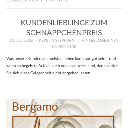
IMPRESSUM
ÜBER UNS
KUNDENLIEBLINGE ZUM
SCHNÄPPCHENPREIS
ZUM SHOP
13. JULI 2026
KERSTIN STEPPUHN
HINTERLASSE EINEN
KOMMENTAR
DATENSCHUTZERKLÄRUNG
Was unsere Kunden am meisten lieben kann nur gut sein… und
wenn so begehrte Artikel auch noch reduziert sind, dann sollten
Sie sich diese Gelegenheit nicht entgehen lassen.