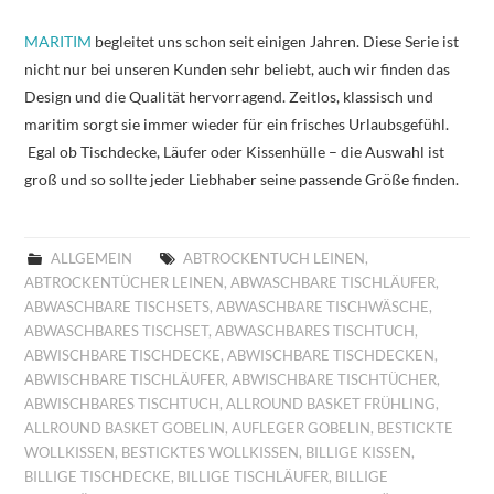
MARITIM
begleitet uns schon seit einigen Jahren. Diese Serie ist
nicht nur bei unseren Kunden sehr beliebt, auch wir finden das
Design und die Qualität hervorragend. Zeitlos, klassisch und
maritim sorgt sie immer wieder für ein frisches Urlaubsgefühl.
Egal ob Tischdecke, Läufer oder Kissenhülle – die Auswahl ist
groß und so sollte jeder Liebhaber seine passende Größe finden.
ALLGEMEIN
ABTROCKENTUCH LEINEN
,
ABTROCKENTÜCHER LEINEN
,
ABWASCHBARE TISCHLÄUFER
,
ABWASCHBARE TISCHSETS
,
ABWASCHBARE TISCHWÄSCHE
,
ABWASCHBARES TISCHSET
,
ABWASCHBARES TISCHTUCH
,
ABWISCHBARE TISCHDECKE
,
ABWISCHBARE TISCHDECKEN
,
ABWISCHBARE TISCHLÄUFER
,
ABWISCHBARE TISCHTÜCHER
,
ABWISCHBARES TISCHTUCH
,
ALLROUND BASKET FRÜHLING
,
ALLROUND BASKET GOBELIN
,
AUFLEGER GOBELIN
,
BESTICKTE
WOLLKISSEN
,
BESTICKTES WOLLKISSEN
,
BILLIGE KISSEN
,
BILLIGE TISCHDECKE
,
BILLIGE TISCHLÄUFER
,
BILLIGE