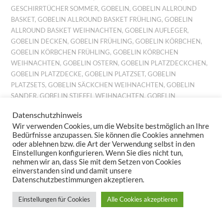
GESCHIRRTÜCHER SOMMER
,
GOBELIN
,
GOBELIN ALLROUND
BASKET
,
GOBELIN ALLROUND BASKET FRÜHLING
,
GOBELIN
ALLROUND BASKET WEIHNACHTEN
,
GOBELIN AUFLEGER
,
GOBELIN DECKEN
,
GOBELIN FRÜHLING
,
GOBELIN KÖRBCHEN
,
GOBELIN KÖRBCHEN FRÜHLING
,
GOBELIN KÖRBCHEN
WEIHNACHTEN
,
GOBELIN OSTERN
,
GOBELIN PLATZDECKCHEN
,
GOBELIN PLATZDECKE
,
GOBELIN PLATZSET
,
GOBELIN
PLATZSETS
,
GOBELIN SÄCKCHEN WEIHNACHTEN
,
GOBELIN
SANDER
,
GOBELIN STIEFEL WEIHNACHTEN
,
GOBELIN
TISCHDECKE
,
GOBELIN TISCHSET
,
GOBELIN TISCHSETS
,
Datenschutzhinweis
GOBELIN TISCHTUCH
,
GOBELIN TISCHTÜCHER
,
GOBELIN
Wir verwenden Cookies, um die Website bestmöglich an Ihre
WEIHNACHTEN
,
GOBELINKISSEN FRÜHLING
,
GOBELINKISSEN
Bedürfnisse anzupassen. Sie können die Cookies annehmen
HERBST
,
GOBELINKISSEN SOMMER
,
GOBELINKISSEN
oder ablehnen bzw. die Art der Verwendung selbst in den
WEIHNACHTEN
,
GOBELINLÄUFER
,
GOBELINLÄUFER HERBST
,
Einstellungen konfigurieren. Wenn Sie dies nicht tun,
nehmen wir an, dass Sie mit dem Setzen von Cookies
GOBELINS HERBST
,
GOBELINSET FRÜHLING
,
GOBELINSET
einverstanden sind und damit unsere
HERBST
,
GOBELINSET OSTERN
,
GOBELINSET SOMMER
,
Datenschutzbestimmungen akzeptieren.
GOBELINSET WEIHNACHTEN
,
GOBELINSETS HERBST
,
GOBELINSETS OSTERN
,
GOBELINSETS SOMMER
,
Einstellungen für Cookies
Alle Cookies akzeptieren
GOBELINTISCHLÄUFER
,
GOBELINTISCHSET FRÜHLING
,
GOBELINTISCHSET WEIHNACHTEN
,
GOBELINTISCHSETS