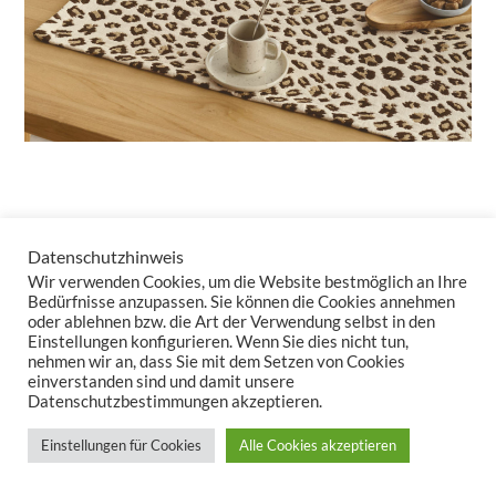
„Uhuru“ steht für Freiheit – und genau dieses Gefühl von
Datenschutzhinweis
Unbeschwertheit bringt die Kollektion auf Ihren Tisch. Mit einem
Wir verwenden Cookies, um die Website bestmöglich an Ihre
klaren, luftigen Design und einer edlen Leichtigkeit lässt sich
Bedürfnisse anzupassen. Sie können die Cookies annehmen
oder ablehnen bzw. die Art der Verwendung selbst in den
UHURU
fantastisch kombinieren und sorgt im Handumdrehen
Einstellungen konfigurieren. Wenn Sie dies nicht tun,
für ein frisches, offenes Ambiente.
nehmen wir an, dass Sie mit dem Setzen von Cookies
einverstanden sind und damit unsere
Datenschutzbestimmungen akzeptieren.
Einstellungen für Cookies
Alle Cookies akzeptieren