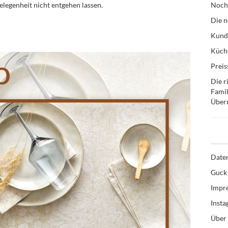
Gelegenheit nicht entgehen lassen.
Noch
Die n
Kund
Küche
Preis
Die r
Famil
Über
Date
Guck 
Impr
Inst
Über