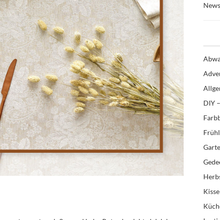
News
Abwa
Adve
Allg
DIY –
Farb
Früh
Gart
Gedec
Herb
Kiss
Küch