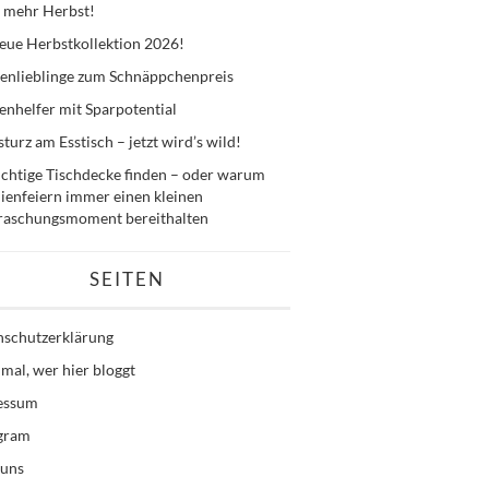
 mehr Herbst!
eue Herbstkollektion 2026!
enlieblinge zum Schnäppchenpreis
nhelfer mit Sparpotential
sturz am Esstisch – jetzt wird’s wild!
ichtige Tischdecke finden – oder warum
ienfeiern immer einen kleinen
raschungsmoment bereithalten
SEITEN
nschutzerklärung
mal, wer hier bloggt
essum
agram
 uns