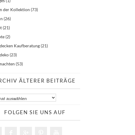
ges
(1)
n der Kollektion
(73)
rn
(26)
t
(21)
pte
(2)
hdecken Kaufberatung
(21)
hdeko
(23)
nachten
(53)
RCHIV ÄLTERER BEITRÄGE
v
er
äge
FOLGEN SIE UNS AUF