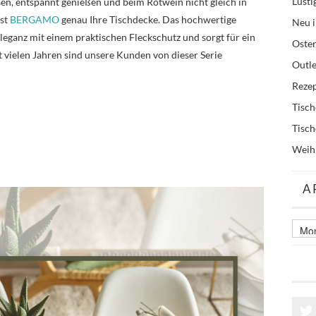
Lusti
sen, entspannt genießen und beim Rotwein nicht gleich in
ist
BERGAMO
genau Ihre Tischdecke. Das hochwertige
Neu i
eganz mit einem praktischen Fleckschutz und sorgt für ein
Oste
 vielen Jahren sind unsere Kunden von dieser Serie
Outle
Reze
Tisc
Tisc
Weih
A
Archi
älter
Beitr