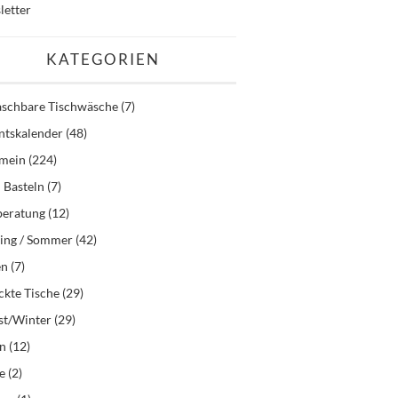
letter
KATEGORIEN
schbare Tischwäsche
(7)
ntskalender
(48)
emein
(224)
 Basteln
(7)
beratung
(12)
ling / Sommer
(42)
en
(7)
kte Tische
(29)
st/Winter
(29)
en
(12)
e
(2)