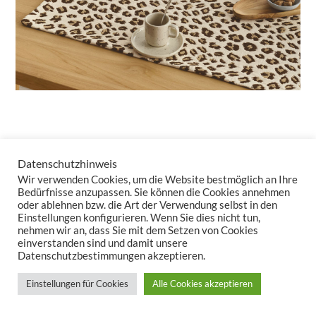
„Uhuru“ steht für Freiheit – und genau dieses Gefühl von
Datenschutzhinweis
Unbeschwertheit bringt die Kollektion auf Ihren Tisch. Mit einem
Wir verwenden Cookies, um die Website bestmöglich an Ihre
klaren, luftigen Design und einer edlen Leichtigkeit lässt sich
Bedürfnisse anzupassen. Sie können die Cookies annehmen
oder ablehnen bzw. die Art der Verwendung selbst in den
UHURU
fantastisch kombinieren und sorgt im Handumdrehen
Einstellungen konfigurieren. Wenn Sie dies nicht tun,
für ein frisches, offenes Ambiente.
nehmen wir an, dass Sie mit dem Setzen von Cookies
einverstanden sind und damit unsere
Datenschutzbestimmungen akzeptieren.
Einstellungen für Cookies
Alle Cookies akzeptieren