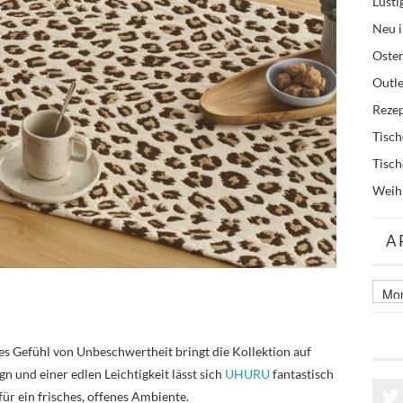
Lusti
Neu i
Oste
Outle
Reze
Tisc
Tisc
Weih
A
Archi
älter
Beitr
ses Gefühl von Unbeschwertheit bringt die Kollektion auf
gn und einer edlen Leichtigkeit lässt sich
UHURU
fantastisch
r ein frisches, offenes Ambiente.