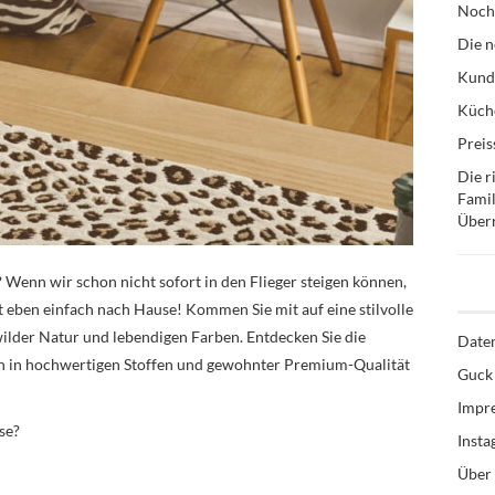
Noch
Die n
Kund
Küche
Preis
Die r
Famil
Über
Wenn wir schon nicht sofort in den Flieger steigen können,
t eben einfach nach Hause! Kommen Sie mit auf eine stilvolle
ilder Natur und lebendigen Farben. Entdecken Sie die
Date
gen in hochwertigen Stoffen und gewohnter Premium-Qualität
Guck 
Impr
se?
Inst
Über