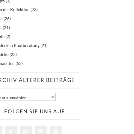
ges
(1)
n der Kollektion
(73)
rn
(26)
t
(21)
pte
(2)
hdecken Kaufberatung
(21)
hdeko
(23)
nachten
(53)
RCHIV ÄLTERER BEITRÄGE
v
er
äge
FOLGEN SIE UNS AUF