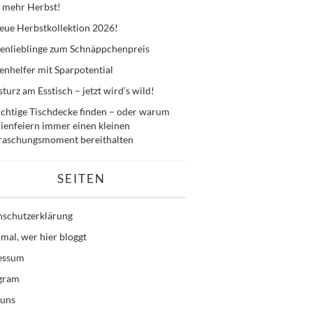
 mehr Herbst!
eue Herbstkollektion 2026!
enlieblinge zum Schnäppchenpreis
nhelfer mit Sparpotential
sturz am Esstisch – jetzt wird’s wild!
ichtige Tischdecke finden – oder warum
ienfeiern immer einen kleinen
raschungsmoment bereithalten
SEITEN
nschutzerklärung
mal, wer hier bloggt
essum
agram
 uns