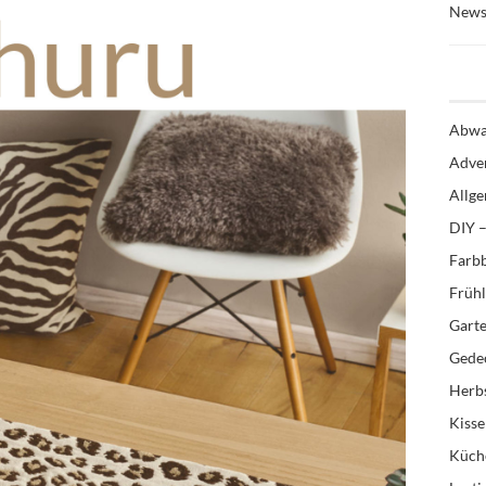
News
Abwa
Adve
Allg
DIY –
Farb
Früh
Gart
Gedec
Herb
Kiss
Küch