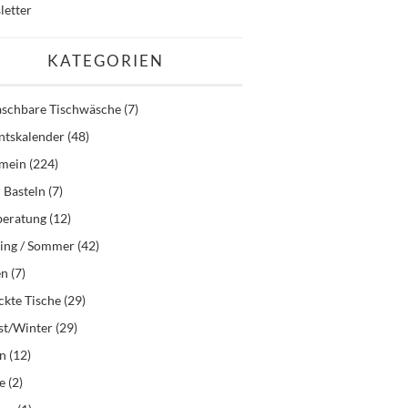
letter
KATEGORIEN
schbare Tischwäsche
(7)
ntskalender
(48)
emein
(224)
 Basteln
(7)
beratung
(12)
ling / Sommer
(42)
en
(7)
kte Tische
(29)
st/Winter
(29)
en
(12)
e
(2)