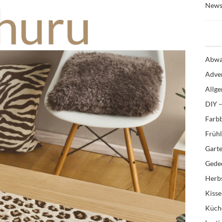
News
Abwa
Adve
Allg
DIY –
Farb
Früh
Gart
Gedec
Herb
Kiss
Küch