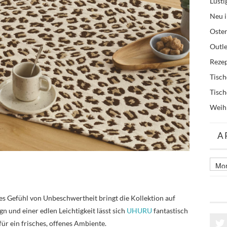
Lusti
Neu i
Oste
Outle
Reze
Tisc
Tisc
Weih
A
Archi
älter
Beitr
ses Gefühl von Unbeschwertheit bringt die Kollektion auf
gn und einer edlen Leichtigkeit lässt sich
UHURU
fantastisch
r ein frisches, offenes Ambiente.