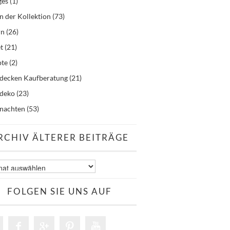
ges
(1)
n der Kollektion
(73)
rn
(26)
t
(21)
pte
(2)
hdecken Kaufberatung
(21)
hdeko
(23)
nachten
(53)
RCHIV ÄLTERER BEITRÄGE
v
er
äge
FOLGEN SIE UNS AUF