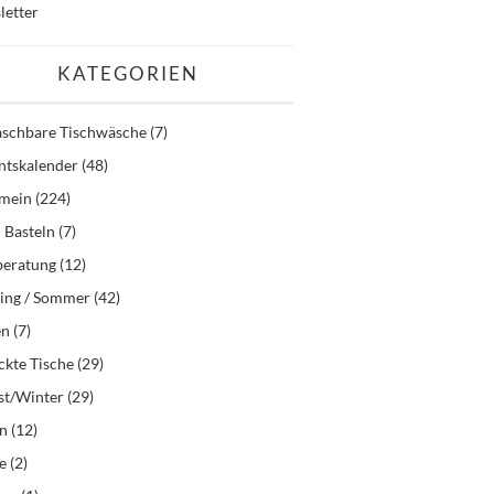
letter
KATEGORIEN
schbare Tischwäsche
(7)
ntskalender
(48)
emein
(224)
 Basteln
(7)
beratung
(12)
ling / Sommer
(42)
en
(7)
kte Tische
(29)
st/Winter
(29)
en
(12)
e
(2)