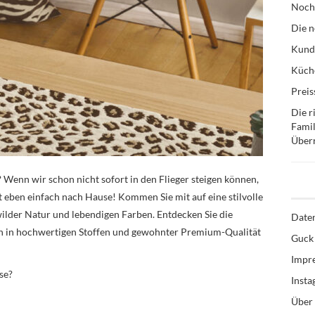
Noch
Die n
Kund
Küche
Preis
Die r
Famil
Über
Wenn wir schon nicht sofort in den Flieger steigen können,
t eben einfach nach Hause! Kommen Sie mit auf eine stilvolle
ilder Natur und lebendigen Farben. Entdecken Sie die
Date
gen in hochwertigen Stoffen und gewohnter Premium-Qualität
Guck 
Impr
se?
Inst
Über