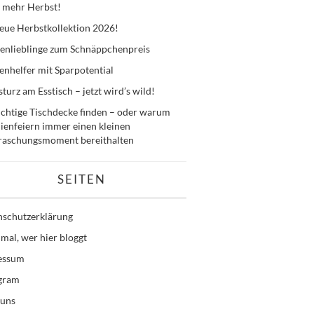
 mehr Herbst!
eue Herbstkollektion 2026!
enlieblinge zum Schnäppchenpreis
nhelfer mit Sparpotential
sturz am Esstisch – jetzt wird’s wild!
ichtige Tischdecke finden – oder warum
ienfeiern immer einen kleinen
raschungsmoment bereithalten
SEITEN
nschutzerklärung
mal, wer hier bloggt
essum
agram
 uns