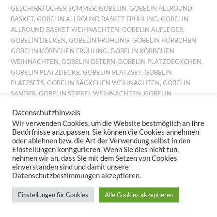
GESCHIRRTÜCHER SOMMER
,
GOBELIN
,
GOBELIN ALLROUND
BASKET
,
GOBELIN ALLROUND BASKET FRÜHLING
,
GOBELIN
ALLROUND BASKET WEIHNACHTEN
,
GOBELIN AUFLEGER
,
GOBELIN DECKEN
,
GOBELIN FRÜHLING
,
GOBELIN KÖRBCHEN
,
GOBELIN KÖRBCHEN FRÜHLING
,
GOBELIN KÖRBCHEN
WEIHNACHTEN
,
GOBELIN OSTERN
,
GOBELIN PLATZDECKCHEN
,
GOBELIN PLATZDECKE
,
GOBELIN PLATZSET
,
GOBELIN
PLATZSETS
,
GOBELIN SÄCKCHEN WEIHNACHTEN
,
GOBELIN
SANDER
,
GOBELIN STIEFEL WEIHNACHTEN
,
GOBELIN
TISCHDECKE
,
GOBELIN TISCHSET
,
GOBELIN TISCHSETS
,
Datenschutzhinweis
GOBELIN TISCHTUCH
,
GOBELIN TISCHTÜCHER
,
GOBELIN
Wir verwenden Cookies, um die Website bestmöglich an Ihre
WEIHNACHTEN
,
GOBELINKISSEN FRÜHLING
,
GOBELINKISSEN
Bedürfnisse anzupassen. Sie können die Cookies annehmen
HERBST
,
GOBELINKISSEN SOMMER
,
GOBELINKISSEN
oder ablehnen bzw. die Art der Verwendung selbst in den
WEIHNACHTEN
,
GOBELINLÄUFER
,
GOBELINLÄUFER HERBST
,
Einstellungen konfigurieren. Wenn Sie dies nicht tun,
nehmen wir an, dass Sie mit dem Setzen von Cookies
GOBELINS HERBST
,
GOBELINSET FRÜHLING
,
GOBELINSET
einverstanden sind und damit unsere
HERBST
,
GOBELINSET OSTERN
,
GOBELINSET SOMMER
,
Datenschutzbestimmungen akzeptieren.
GOBELINSET WEIHNACHTEN
,
GOBELINSETS HERBST
,
GOBELINSETS OSTERN
,
GOBELINSETS SOMMER
,
Einstellungen für Cookies
Alle Cookies akzeptieren
GOBELINTISCHLÄUFER
,
GOBELINTISCHSET FRÜHLING
,
GOBELINTISCHSET WEIHNACHTEN
,
GOBELINTISCHSETS