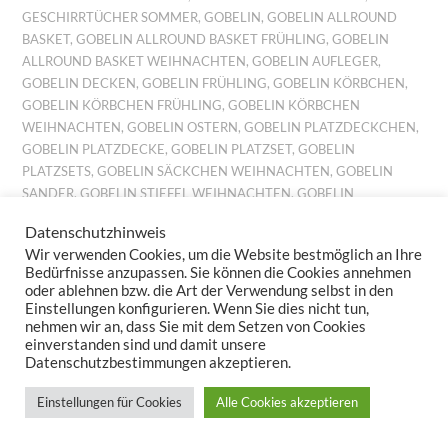
GESCHIRRTÜCHER SOMMER
,
GOBELIN
,
GOBELIN ALLROUND
BASKET
,
GOBELIN ALLROUND BASKET FRÜHLING
,
GOBELIN
ALLROUND BASKET WEIHNACHTEN
,
GOBELIN AUFLEGER
,
GOBELIN DECKEN
,
GOBELIN FRÜHLING
,
GOBELIN KÖRBCHEN
,
GOBELIN KÖRBCHEN FRÜHLING
,
GOBELIN KÖRBCHEN
WEIHNACHTEN
,
GOBELIN OSTERN
,
GOBELIN PLATZDECKCHEN
,
GOBELIN PLATZDECKE
,
GOBELIN PLATZSET
,
GOBELIN
PLATZSETS
,
GOBELIN SÄCKCHEN WEIHNACHTEN
,
GOBELIN
SANDER
,
GOBELIN STIEFEL WEIHNACHTEN
,
GOBELIN
TISCHDECKE
,
GOBELIN TISCHSET
,
GOBELIN TISCHSETS
,
Datenschutzhinweis
GOBELIN TISCHTUCH
,
GOBELIN TISCHTÜCHER
,
GOBELIN
Wir verwenden Cookies, um die Website bestmöglich an Ihre
WEIHNACHTEN
,
GOBELINKISSEN FRÜHLING
,
GOBELINKISSEN
Bedürfnisse anzupassen. Sie können die Cookies annehmen
HERBST
,
GOBELINKISSEN SOMMER
,
GOBELINKISSEN
oder ablehnen bzw. die Art der Verwendung selbst in den
WEIHNACHTEN
,
GOBELINLÄUFER
,
GOBELINLÄUFER HERBST
,
Einstellungen konfigurieren. Wenn Sie dies nicht tun,
nehmen wir an, dass Sie mit dem Setzen von Cookies
GOBELINS HERBST
,
GOBELINSET FRÜHLING
,
GOBELINSET
einverstanden sind und damit unsere
HERBST
,
GOBELINSET OSTERN
,
GOBELINSET SOMMER
,
Datenschutzbestimmungen akzeptieren.
GOBELINSET WEIHNACHTEN
,
GOBELINSETS HERBST
,
GOBELINSETS OSTERN
,
GOBELINSETS SOMMER
,
Einstellungen für Cookies
Alle Cookies akzeptieren
GOBELINTISCHLÄUFER
,
GOBELINTISCHSET FRÜHLING
,
GOBELINTISCHSET WEIHNACHTEN
,
GOBELINTISCHSETS