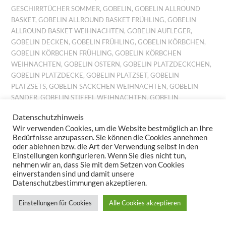
GESCHIRRTÜCHER SOMMER
,
GOBELIN
,
GOBELIN ALLROUND
BASKET
,
GOBELIN ALLROUND BASKET FRÜHLING
,
GOBELIN
ALLROUND BASKET WEIHNACHTEN
,
GOBELIN AUFLEGER
,
GOBELIN DECKEN
,
GOBELIN FRÜHLING
,
GOBELIN KÖRBCHEN
,
GOBELIN KÖRBCHEN FRÜHLING
,
GOBELIN KÖRBCHEN
WEIHNACHTEN
,
GOBELIN OSTERN
,
GOBELIN PLATZDECKCHEN
,
GOBELIN PLATZDECKE
,
GOBELIN PLATZSET
,
GOBELIN
PLATZSETS
,
GOBELIN SÄCKCHEN WEIHNACHTEN
,
GOBELIN
SANDER
,
GOBELIN STIEFEL WEIHNACHTEN
,
GOBELIN
TISCHDECKE
,
GOBELIN TISCHSET
,
GOBELIN TISCHSETS
,
Datenschutzhinweis
GOBELIN TISCHTUCH
,
GOBELIN TISCHTÜCHER
,
GOBELIN
Wir verwenden Cookies, um die Website bestmöglich an Ihre
WEIHNACHTEN
,
GOBELINKISSEN FRÜHLING
,
GOBELINKISSEN
Bedürfnisse anzupassen. Sie können die Cookies annehmen
HERBST
,
GOBELINKISSEN SOMMER
,
GOBELINKISSEN
oder ablehnen bzw. die Art der Verwendung selbst in den
WEIHNACHTEN
,
GOBELINLÄUFER
,
GOBELINLÄUFER HERBST
,
Einstellungen konfigurieren. Wenn Sie dies nicht tun,
nehmen wir an, dass Sie mit dem Setzen von Cookies
GOBELINS HERBST
,
GOBELINSET FRÜHLING
,
GOBELINSET
einverstanden sind und damit unsere
HERBST
,
GOBELINSET OSTERN
,
GOBELINSET SOMMER
,
Datenschutzbestimmungen akzeptieren.
GOBELINSET WEIHNACHTEN
,
GOBELINSETS HERBST
,
GOBELINSETS OSTERN
,
GOBELINSETS SOMMER
,
Einstellungen für Cookies
Alle Cookies akzeptieren
GOBELINTISCHLÄUFER
,
GOBELINTISCHSET FRÜHLING
,
GOBELINTISCHSET WEIHNACHTEN
,
GOBELINTISCHSETS