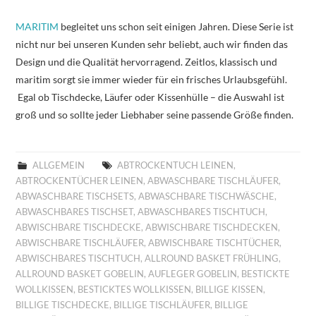
MARITIM
begleitet uns schon seit einigen Jahren. Diese Serie ist
nicht nur bei unseren Kunden sehr beliebt, auch wir finden das
Design und die Qualität hervorragend. Zeitlos, klassisch und
maritim sorgt sie immer wieder für ein frisches Urlaubsgefühl.
Egal ob Tischdecke, Läufer oder Kissenhülle – die Auswahl ist
groß und so sollte jeder Liebhaber seine passende Größe finden.
ALLGEMEIN
ABTROCKENTUCH LEINEN
,
ABTROCKENTÜCHER LEINEN
,
ABWASCHBARE TISCHLÄUFER
,
ABWASCHBARE TISCHSETS
,
ABWASCHBARE TISCHWÄSCHE
,
ABWASCHBARES TISCHSET
,
ABWASCHBARES TISCHTUCH
,
ABWISCHBARE TISCHDECKE
,
ABWISCHBARE TISCHDECKEN
,
ABWISCHBARE TISCHLÄUFER
,
ABWISCHBARE TISCHTÜCHER
,
ABWISCHBARES TISCHTUCH
,
ALLROUND BASKET FRÜHLING
,
ALLROUND BASKET GOBELIN
,
AUFLEGER GOBELIN
,
BESTICKTE
WOLLKISSEN
,
BESTICKTES WOLLKISSEN
,
BILLIGE KISSEN
,
BILLIGE TISCHDECKE
,
BILLIGE TISCHLÄUFER
,
BILLIGE