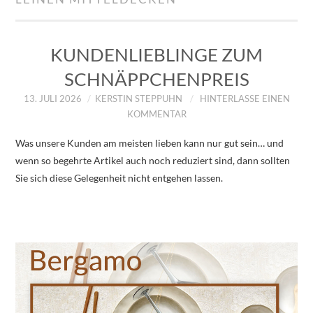
IMPRESSUM
ÜBER UNS
KUNDENLIEBLINGE ZUM
SCHNÄPPCHENPREIS
ZUM SHOP
13. JULI 2026
KERSTIN STEPPUHN
HINTERLASSE EINEN
KOMMENTAR
DATENSCHUTZERKLÄRUNG
Was unsere Kunden am meisten lieben kann nur gut sein… und
wenn so begehrte Artikel auch noch reduziert sind, dann sollten
Sie sich diese Gelegenheit nicht entgehen lassen.