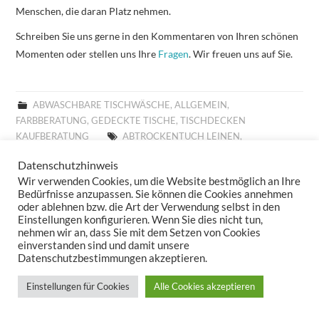
Menschen, die daran Platz nehmen.
Schreiben Sie uns gerne in den Kommentaren von Ihren schönen
Momenten oder stellen uns Ihre
Fragen
. Wir freuen uns auf Sie.
ABWASCHBARE TISCHWÄSCHE
,
ALLGEMEIN
,
FARBBERATUNG
,
GEDECKTE TISCHE
,
TISCHDECKEN
KAUFBERATUNG
ABTROCKENTUCH LEINEN
,
ABTROCKENTUCH SANDER
,
ABTROCKENTÜCHER LEINEN
,
Datenschutzhinweis
ABTROCKENTÜCHER SANDER
,
ABWASCHBARE TISCHLÄUFER
,
Wir verwenden Cookies, um die Website bestmöglich an Ihre
ABWASCHBARE TISCHSETS
,
ABWASCHBARE TISCHWÄSCHE
,
Bedürfnisse anzupassen. Sie können die Cookies annehmen
ABWASCHBARES TISCHSET
,
ABWASCHBARES TISCHTUCH
,
oder ablehnen bzw. die Art der Verwendung selbst in den
ABWASCHTUCH SANDER
,
ABWASCHTÜCHER SANDER
,
Einstellungen konfigurieren. Wenn Sie dies nicht tun,
ABWISCHBARE TISCHDECKE
,
ABWISCHBARE TISCHDECKEN
,
nehmen wir an, dass Sie mit dem Setzen von Cookies
einverstanden sind und damit unsere
ABWISCHBARE TISCHLÄUFER
,
ABWISCHBARE TISCHTÜCHER
,
Datenschutzbestimmungen akzeptieren.
ABWISCHBARES TISCHTUCH
,
ALLROUND BASKET FRÜHLING
,
ALLROUND BASKET GOBELIN
,
ALLROUND BASKET
Einstellungen für Cookies
Alle Cookies akzeptieren
WEIHNACHTEN
,
ALLTAGSTISCHDECKE
,
AUFLEGER GOBELIN
,
BESTICKTE WOLLKISSEN
,
BESTICKTES WOLLKISSEN
,
BILLIGE