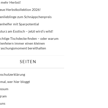
 mehr Herbst!
eue Herbstkollektion 2026!
enlieblinge zum Schnäppchenpreis
nhelfer mit Sparpotential
sturz am Esstisch – jetzt wird’s wild!
ichtige Tischdecke finden – oder warum
ienfeiern immer einen kleinen
raschungsmoment bereithalten
SEITEN
nschutzerklärung
mal, wer hier bloggt
essum
agram
 uns