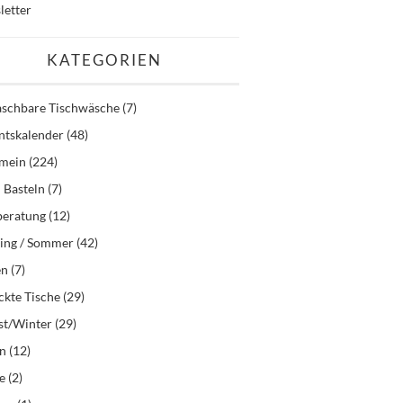
letter
KATEGORIEN
schbare Tischwäsche
(7)
ntskalender
(48)
emein
(224)
 Basteln
(7)
beratung
(12)
ling / Sommer
(42)
en
(7)
kte Tische
(29)
st/Winter
(29)
en
(12)
e
(2)