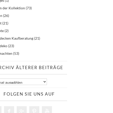
ges
(1)
n der Kollektion
(73)
rn
(26)
t
(21)
pte
(2)
hdecken Kaufberatung
(21)
hdeko
(23)
nachten
(53)
RCHIV ÄLTERER BEITRÄGE
v
er
äge
FOLGEN SIE UNS AUF