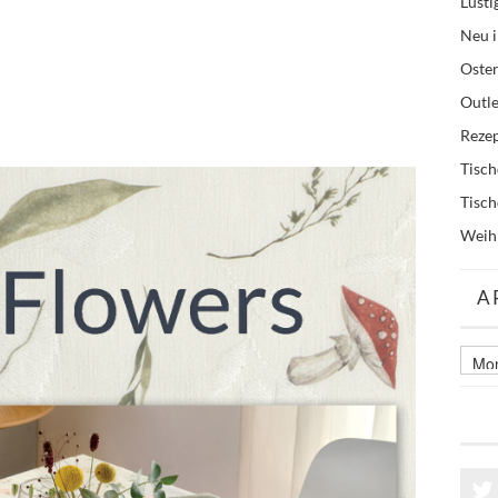
Lusti
Neu i
Oste
Outle
Reze
Tisc
Tisc
Weih
A
Archi
älter
Beitr