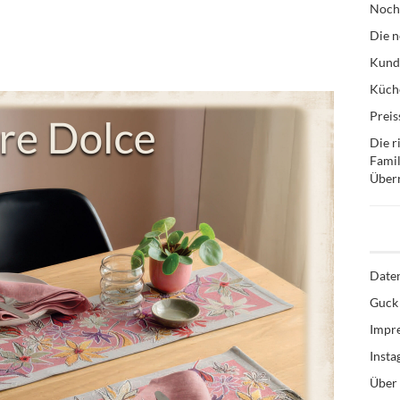
Noch
Die n
Kund
Küche
Preis
Die r
Famil
Über
Date
Guck 
Impr
Inst
Über