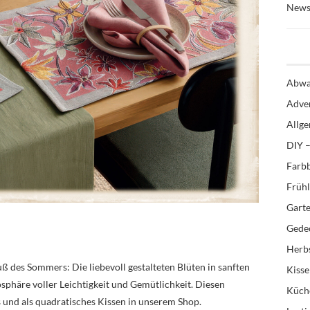
News
Abwa
Adve
Allg
DIY –
Farb
Früh
Gart
Gedec
Herb
uß des Sommers: Die liebevoll gestalteten Blüten in sanften
Kiss
phäre voller Leichtigkeit und Gemütlichkeit. Diesen
Küch
ts und als quadratisches Kissen in unserem Shop.