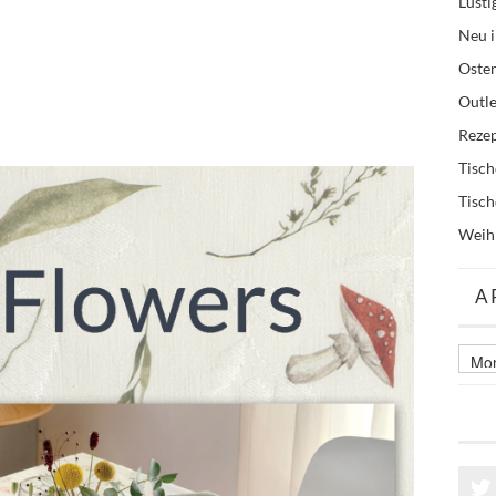
Lusti
Neu i
Oste
Outle
Reze
Tisc
Tisc
Weih
A
Archi
älter
Beitr