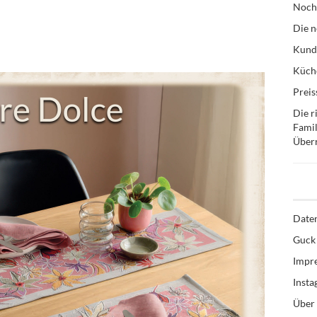
Noch
Die n
Kund
Küche
Preis
Die r
Famil
Über
Date
Guck 
Impr
Inst
Über