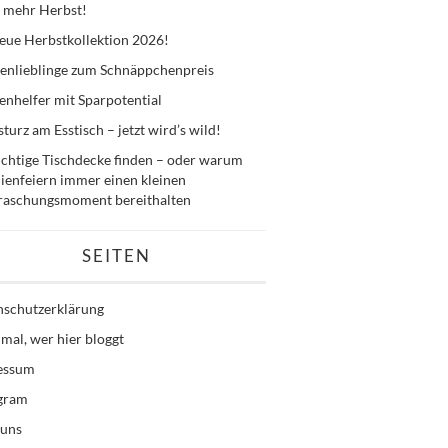
 mehr Herbst!
eue Herbstkollektion 2026!
enlieblinge zum Schnäppchenpreis
nhelfer mit Sparpotential
sturz am Esstisch – jetzt wird’s wild!
ichtige Tischdecke finden – oder warum
ienfeiern immer einen kleinen
raschungsmoment bereithalten
SEITEN
nschutzerklärung
mal, wer hier bloggt
essum
agram
 uns