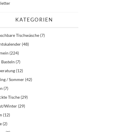
letter
KATEGORIEN
schbare Tischwäsche
(7)
ntskalender
(48)
emein
(224)
 Basteln
(7)
beratung
(12)
ling / Sommer
(42)
en
(7)
kte Tische
(29)
st/Winter
(29)
en
(12)
e
(2)