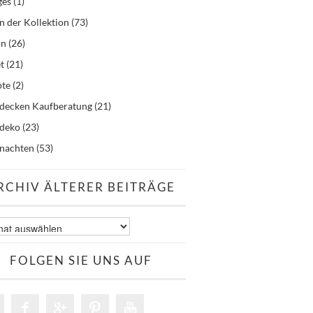
ges
(1)
n der Kollektion
(73)
rn
(26)
t
(21)
pte
(2)
hdecken Kaufberatung
(21)
hdeko
(23)
nachten
(53)
RCHIV ÄLTERER BEITRÄGE
v
er
äge
FOLGEN SIE UNS AUF