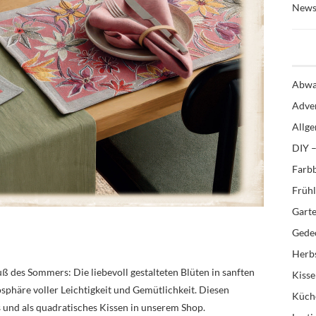
News
Abwa
Adve
Allg
DIY –
Farb
Früh
Gart
Gedec
Herb
uß des Sommers: Die liebevoll gestalteten Blüten in sanften
Kiss
phäre voller Leichtigkeit und Gemütlichkeit. Diesen
Küch
ts und als quadratisches Kissen in unserem Shop.