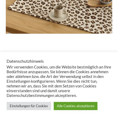
„Uhuru“ steht für Freiheit – und genau dieses Gefühl von
Datenschutzhinweis
Unbeschwertheit bringt die Kollektion auf Ihren Tisch. Mit einem
Wir verwenden Cookies, um die Website bestmöglich an Ihre
klaren, luftigen Design und einer edlen Leichtigkeit lässt sich
Bedürfnisse anzupassen. Sie können die Cookies annehmen
oder ablehnen bzw. die Art der Verwendung selbst in den
UHURU
fantastisch kombinieren und sorgt im Handumdrehen
Einstellungen konfigurieren. Wenn Sie dies nicht tun,
für ein frisches, offenes Ambiente.
nehmen wir an, dass Sie mit dem Setzen von Cookies
einverstanden sind und damit unsere
Datenschutzbestimmungen akzeptieren.
Einstellungen für Cookies
Alle Cookies akzeptieren