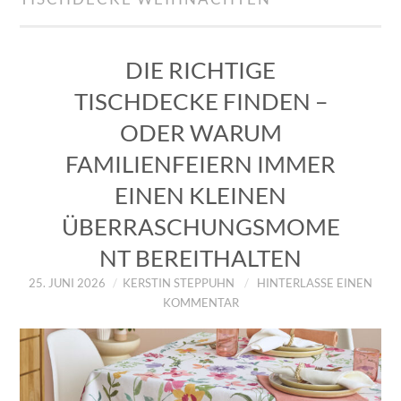
IMPRESSUM
ÜBER UNS
DIE RICHTIGE
TISCHDECKE FINDEN –
ZUM SHOP
ODER WARUM
DATENSCHUTZERKLÄRUNG
FAMILIENFEIERN IMMER
EINEN KLEINEN
ÜBERRASCHUNGSMOME
NT BEREITHALTEN
25. JUNI 2026
KERSTIN STEPPUHN
HINTERLASSE EINEN
KOMMENTAR