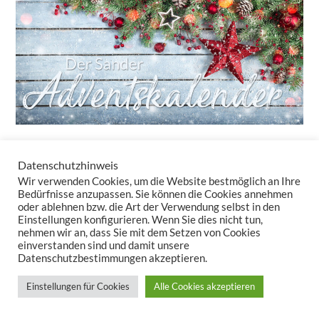
Datenschutzhinweis
24 Türchen – 24 tolle Überraschungen!
Wir verwenden Cookies, um die Website bestmöglich an Ihre
Auch in diesem Jahr bringt unser Adventskalender-Newsletter
Bedürfnisse anzupassen. Sie können die Cookies annehmen
oder ablehnen bzw. die Art der Verwendung selbst in den
täglich kleine Freuden – ganz ohne Schokolade. Sie erhalten nicht
Einstellungen konfigurieren. Wenn Sie dies nicht tun,
nur Rabatte, sondern auch Inspirationen, wie Tischwäsche und
nehmen wir an, dass Sie mit dem Setzen von Cookies
Kissen Ihr Zuhause in eine gemütliche Winteroase verwandeln.
einverstanden sind und damit unsere
Datenschutzbestimmungen akzeptieren.
Lassen Sie uns zusammen den Zauber der Vorweihnachtszeit
auspacken – Türchen für Türchen!
Einstellungen für Cookies
Alle Cookies akzeptieren