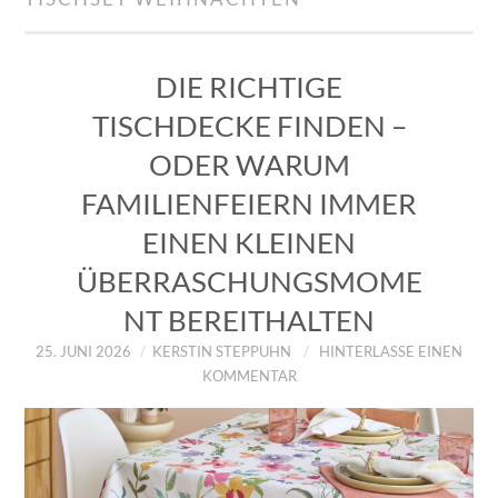
IMPRESSUM
ÜBER UNS
DIE RICHTIGE
TISCHDECKE FINDEN –
ZUM SHOP
ODER WARUM
DATENSCHUTZERKLÄRUNG
FAMILIENFEIERN IMMER
EINEN KLEINEN
ÜBERRASCHUNGSMOME
NT BEREITHALTEN
25. JUNI 2026
KERSTIN STEPPUHN
HINTERLASSE EINEN
KOMMENTAR