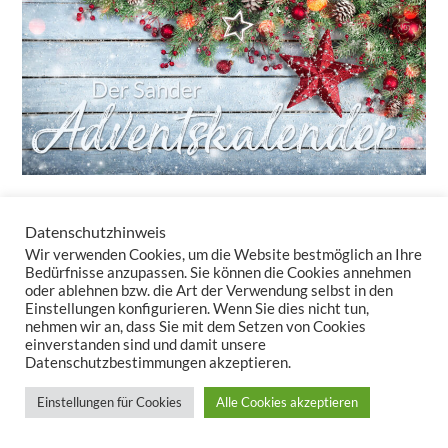
Datenschutzhinweis
24 Türchen – 24 tolle Überraschungen!
Wir verwenden Cookies, um die Website bestmöglich an Ihre
Auch in diesem Jahr bringt unser Adventskalender-Newsletter
Bedürfnisse anzupassen. Sie können die Cookies annehmen
oder ablehnen bzw. die Art der Verwendung selbst in den
täglich kleine Freuden – ganz ohne Schokolade. Sie erhalten nicht
Einstellungen konfigurieren. Wenn Sie dies nicht tun,
nur Rabatte, sondern auch Inspirationen, wie Tischwäsche und
nehmen wir an, dass Sie mit dem Setzen von Cookies
Kissen Ihr Zuhause in eine gemütliche Winteroase verwandeln.
einverstanden sind und damit unsere
Datenschutzbestimmungen akzeptieren.
Lassen Sie uns zusammen den Zauber der Vorweihnachtszeit
auspacken – Türchen für Türchen!
Einstellungen für Cookies
Alle Cookies akzeptieren