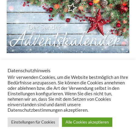
Datenschutzhinweis
24 Türchen – 24 tolle Überraschungen!
Wir verwenden Cookies, um die Website bestmöglich an Ihre
Auch in diesem Jahr bringt unser Adventskalender-Newsletter
Bedürfnisse anzupassen. Sie können die Cookies annehmen
oder ablehnen bzw. die Art der Verwendung selbst in den
täglich kleine Freuden – ganz ohne Schokolade. Sie erhalten nicht
Einstellungen konfigurieren. Wenn Sie dies nicht tun,
nur Rabatte, sondern auch Inspirationen, wie Tischwäsche und
nehmen wir an, dass Sie mit dem Setzen von Cookies
Kissen Ihr Zuhause in eine gemütliche Winteroase verwandeln.
einverstanden sind und damit unsere
Datenschutzbestimmungen akzeptieren.
Lassen Sie uns zusammen den Zauber der Vorweihnachtszeit
auspacken – Türchen für Türchen!
Einstellungen für Cookies
Alle Cookies akzeptieren