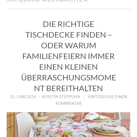
IMPRESSUM
ÜBER UNS
DIE RICHTIGE
TISCHDECKE FINDEN –
ZUM SHOP
ODER WARUM
DATENSCHUTZERKLÄRUNG
FAMILIENFEIERN IMMER
EINEN KLEINEN
ÜBERRASCHUNGSMOME
NT BEREITHALTEN
25. JUNI 2026
KERSTIN STEPPUHN
HINTERLASSE EINEN
KOMMENTAR