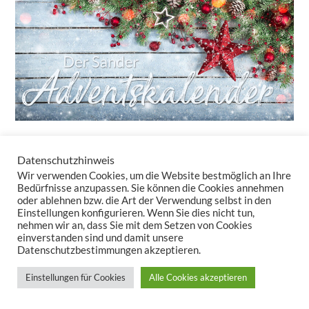
Datenschutzhinweis
24 Türchen – 24 tolle Überraschungen!
Wir verwenden Cookies, um die Website bestmöglich an Ihre
Auch in diesem Jahr bringt unser Adventskalender-Newsletter
Bedürfnisse anzupassen. Sie können die Cookies annehmen
oder ablehnen bzw. die Art der Verwendung selbst in den
täglich kleine Freuden – ganz ohne Schokolade. Sie erhalten nicht
Einstellungen konfigurieren. Wenn Sie dies nicht tun,
nur Rabatte, sondern auch Inspirationen, wie Tischwäsche und
nehmen wir an, dass Sie mit dem Setzen von Cookies
Kissen Ihr Zuhause in eine gemütliche Winteroase verwandeln.
einverstanden sind und damit unsere
Datenschutzbestimmungen akzeptieren.
Lassen Sie uns zusammen den Zauber der Vorweihnachtszeit
auspacken – Türchen für Türchen!
Einstellungen für Cookies
Alle Cookies akzeptieren