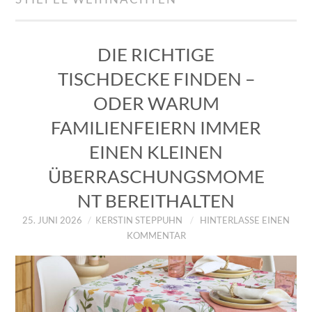
IMPRESSUM
ÜBER UNS
DIE RICHTIGE
TISCHDECKE FINDEN –
ZUM SHOP
ODER WARUM
DATENSCHUTZERKLÄRUNG
FAMILIENFEIERN IMMER
EINEN KLEINEN
ÜBERRASCHUNGSMOME
NT BEREITHALTEN
25. JUNI 2026
KERSTIN STEPPUHN
HINTERLASSE EINEN
KOMMENTAR