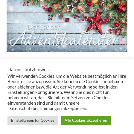
Datenschutzhinweis
24 Türchen – 24 tolle Überraschungen!
Wir verwenden Cookies, um die Website bestmöglich an Ihre
Auch in diesem Jahr bringt unser Adventskalender-Newsletter
Bedürfnisse anzupassen. Sie können die Cookies annehmen
oder ablehnen bzw. die Art der Verwendung selbst in den
täglich kleine Freuden – ganz ohne Schokolade. Sie erhalten nicht
Einstellungen konfigurieren. Wenn Sie dies nicht tun,
nur Rabatte, sondern auch Inspirationen, wie Tischwäsche und
nehmen wir an, dass Sie mit dem Setzen von Cookies
Kissen Ihr Zuhause in eine gemütliche Winteroase verwandeln.
einverstanden sind und damit unsere
Datenschutzbestimmungen akzeptieren.
Lassen Sie uns zusammen den Zauber der Vorweihnachtszeit
auspacken – Türchen für Türchen!
Einstellungen für Cookies
Alle Cookies akzeptieren