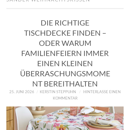
IMPRESSUM
ÜBER UNS
DIE RICHTIGE
TISCHDECKE FINDEN –
ZUM SHOP
ODER WARUM
DATENSCHUTZERKLÄRUNG
FAMILIENFEIERN IMMER
EINEN KLEINEN
ÜBERRASCHUNGSMOME
NT BEREITHALTEN
25. JUNI 2026
KERSTIN STEPPUHN
HINTERLASSE EINEN
KOMMENTAR