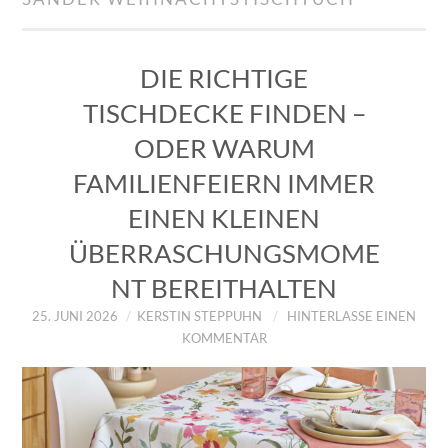
IMPRESSUM
ÜBER UNS
DIE RICHTIGE
TISCHDECKE FINDEN –
ZUM SHOP
ODER WARUM
DATENSCHUTZERKLÄRUNG
FAMILIENFEIERN IMMER
EINEN KLEINEN
ÜBERRASCHUNGSMOME
NT BEREITHALTEN
25. JUNI 2026
KERSTIN STEPPUHN
HINTERLASSE EINEN
KOMMENTAR