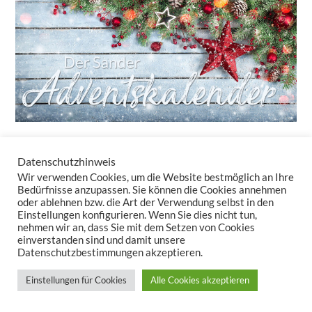
Datenschutzhinweis
24 Türchen – 24 tolle Überraschungen!
Wir verwenden Cookies, um die Website bestmöglich an Ihre
Auch in diesem Jahr bringt unser Adventskalender-Newsletter
Bedürfnisse anzupassen. Sie können die Cookies annehmen
oder ablehnen bzw. die Art der Verwendung selbst in den
täglich kleine Freuden – ganz ohne Schokolade. Sie erhalten nicht
Einstellungen konfigurieren. Wenn Sie dies nicht tun,
nur Rabatte, sondern auch Inspirationen, wie Tischwäsche und
nehmen wir an, dass Sie mit dem Setzen von Cookies
Kissen Ihr Zuhause in eine gemütliche Winteroase verwandeln.
einverstanden sind und damit unsere
Datenschutzbestimmungen akzeptieren.
Lassen Sie uns zusammen den Zauber der Vorweihnachtszeit
auspacken – Türchen für Türchen!
Einstellungen für Cookies
Alle Cookies akzeptieren