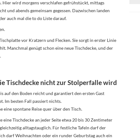
s. Hier wird morgens verschlafen gefrühstückt, mittags
acht und abends gemeinsam gegessen. Dazwischen landen
er auch mal die to do Liste darauf.
en.
ischplatte vor Kratzern und Flecken. Sie sorgt in erster Linie
ühlt. Manchmal genügt schon eine neue Tischdecke, und der
.
ie Tischdecke nicht zur Stolperfalle wird
 bis auf den Boden reicht und garantiert den ersten Gast
. Im besten Fall passiert nichts.
e eine spontane Reise quer über den Tisch.
te eine Tischdecke an jeder Seite etwa 20 bis 30 Zentimeter
eichzeitig alltagstauglich. Für festliche Tafeln darf der
lich darf Weihnachten oder ein runder Geburtstag auch ein