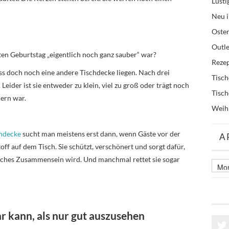
Lusti
Neu i
Oste
Outle
zten Geburtstag „eigentlich noch ganz sauber“ war?
Reze
ss doch noch eine andere Tischdecke liegen. Nach drei
Tisc
Leider ist sie entweder zu klein, viel zu groß oder trägt noch
Tisc
ern war.
Weih
chdecke
sucht man meistens erst dann, wenn Gäste vor der
A
Stoff auf dem Tisch. Sie schützt, verschönert und sorgt dafür,
liches Zusammensein wird. Und manchmal rettet sie sogar
Archi
älter
Beitr
 kann, als nur gut auszusehen