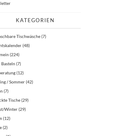
letter
KATEGORIEN
schbare Tischwäsche
(7)
ntskalender
(48)
emein
(224)
 Basteln
(7)
beratung
(12)
ling / Sommer
(42)
en
(7)
kte Tische
(29)
st/Winter
(29)
en
(12)
e
(2)