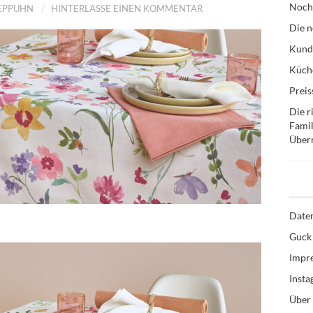
Noch
TEPPUHN
HINTERLASSE EINEN KOMMENTAR
Die n
Kund
Küche
Preis
Die r
Famil
Über
Date
Guck 
Impr
Inst
Über