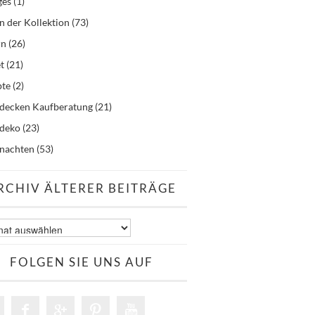
ges
(1)
n der Kollektion
(73)
rn
(26)
t
(21)
pte
(2)
hdecken Kaufberatung
(21)
hdeko
(23)
nachten
(53)
RCHIV ÄLTERER BEITRÄGE
v
er
äge
FOLGEN SIE UNS AUF