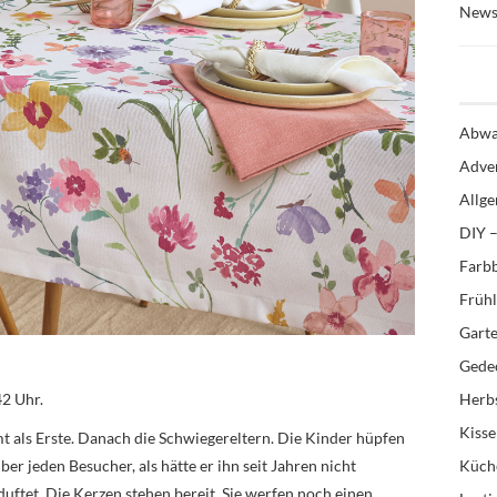
News
Abwa
Adve
Allg
DIY –
Farb
Früh
Gart
Gedec
42 Uhr.
Herb
Kiss
t als Erste. Danach die Schwiegereltern. Die Kinder hüpfen
er jeden Besucher, als hätte er ihn seit Jahren nicht
Küch
duftet. Die Kerzen stehen bereit. Sie werfen noch einen