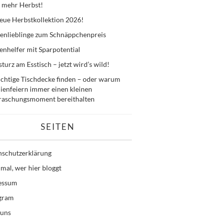
 mehr Herbst!
eue Herbstkollektion 2026!
enlieblinge zum Schnäppchenpreis
nhelfer mit Sparpotential
sturz am Esstisch – jetzt wird’s wild!
ichtige Tischdecke finden – oder warum
ienfeiern immer einen kleinen
raschungsmoment bereithalten
SEITEN
nschutzerklärung
mal, wer hier bloggt
essum
agram
 uns