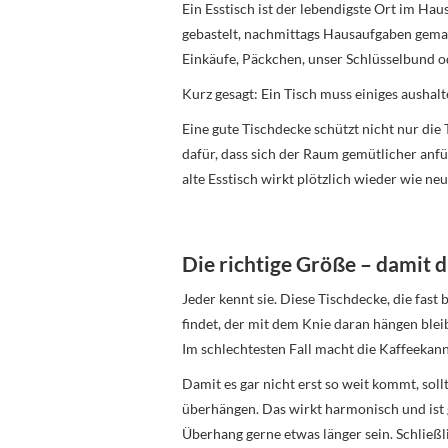
Ein Esstisch ist der lebendigste Ort im Hau
gebastelt, nachmittags Hausaufgaben gem
Einkäufe, Päckchen, unser Schlüsselbund od
Kurz gesagt: Ein Tisch muss einiges aushalt
Eine gute Tischdecke schützt nicht nur die T
dafür, dass sich der Raum gemütlicher anf
alte Esstisch wirkt plötzlich wieder wie neu
Die richtige Größe – damit d
Jeder kennt sie. Diese Tischdecke, die fast
findet, der mit dem Knie daran hängen bleibt
Im schlechtesten Fall macht die Kaffeekann
Damit es gar nicht erst so weit kommt, soll
überhängen. Das wirkt harmonisch und ist gl
Überhang gerne etwas länger sein. Schließ