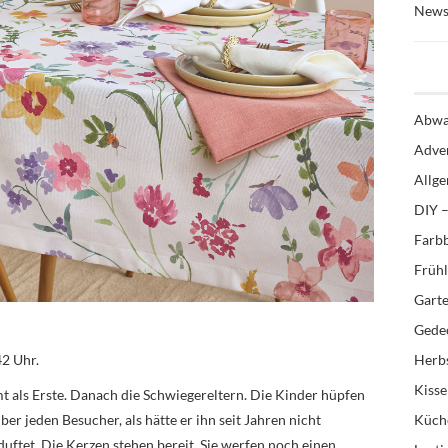
News
Abwa
Adve
Allg
DIY –
Farb
Früh
Gart
Gedec
42 Uhr.
Herb
Kiss
t als Erste. Danach die Schwiegereltern. Die Kinder hüpfen
er jeden Besucher, als hätte er ihn seit Jahren nicht
Küch
duftet. Die Kerzen stehen bereit. Sie werfen noch einen