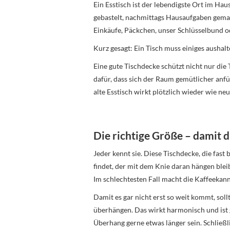
Ein Esstisch ist der lebendigste Ort im Hau
gebastelt, nachmittags Hausaufgaben gem
Einkäufe, Päckchen, unser Schlüsselbund od
Kurz gesagt: Ein Tisch muss einiges aushalt
Eine gute Tischdecke schützt nicht nur die T
dafür, dass sich der Raum gemütlicher anf
alte Esstisch wirkt plötzlich wieder wie neu
Die richtige Größe – damit d
Jeder kennt sie. Diese Tischdecke, die fast
findet, der mit dem Knie daran hängen bleibt
Im schlechtesten Fall macht die Kaffeekann
Damit es gar nicht erst so weit kommt, soll
überhängen. Das wirkt harmonisch und ist gl
Überhang gerne etwas länger sein. Schließ