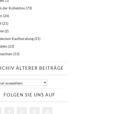
ges
(1)
n der Kollektion
(73)
rn
(26)
t
(21)
pte
(2)
hdecken Kaufberatung
(21)
hdeko
(23)
nachten
(53)
RCHIV ÄLTERER BEITRÄGE
v
er
äge
FOLGEN SIE UNS AUF