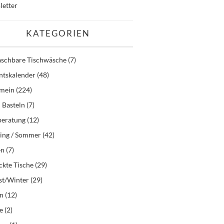
letter
KATEGORIEN
schbare Tischwäsche
(7)
ntskalender
(48)
emein
(224)
 Basteln
(7)
beratung
(12)
ling / Sommer
(42)
en
(7)
kte Tische
(29)
st/Winter
(29)
en
(12)
e
(2)