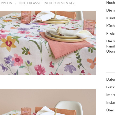
Noch
TEPPUHN
HINTERLASSE EINEN KOMMENTAR
Die n
Kund
Küche
Preis
Die r
Famil
Über
Date
Guck 
Impr
Inst
Über