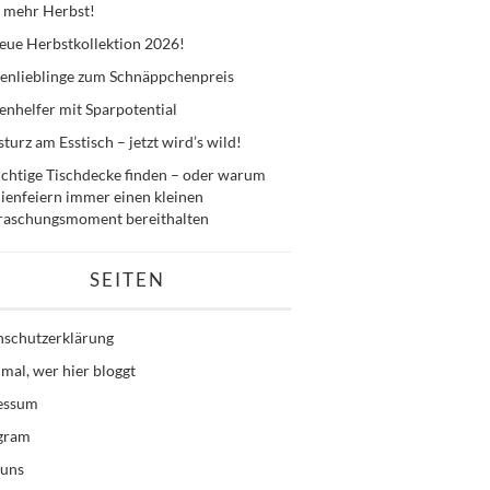
 mehr Herbst!
eue Herbstkollektion 2026!
enlieblinge zum Schnäppchenpreis
nhelfer mit Sparpotential
sturz am Esstisch – jetzt wird’s wild!
ichtige Tischdecke finden – oder warum
ienfeiern immer einen kleinen
raschungsmoment bereithalten
SEITEN
nschutzerklärung
mal, wer hier bloggt
essum
agram
 uns