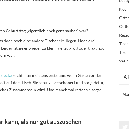
Lusti
Neu i
Oste
Outle
zten Geburtstag „eigentlich noch ganz sauber“ war?
Reze
ss doch noch eine andere Tischdecke liegen. Nach drei
Tisc
Leider ist sie entweder zu klein, viel zu groß oder trägt noch
Tisc
ern war.
Weih
chdecke
sucht man meistens erst dann, wenn Gäste vor der
A
Stoff auf dem Tisch. Sie schützt, verschönert und sorgt dafür,
liches Zusammensein wird. Und manchmal rettet sie sogar
Archi
älter
Beitr
 kann, als nur gut auszusehen