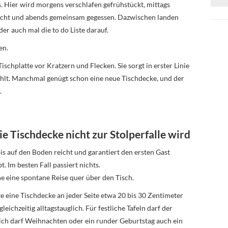
s. Hier wird morgens verschlafen gefrühstückt, mittags
acht und abends gemeinsam gegessen. Dazwischen landen
er auch mal die to do Liste darauf.
en.
ischplatte vor Kratzern und Flecken. Sie sorgt in erster Linie
ühlt. Manchmal genügt schon eine neue Tischdecke, und der
.
ie Tischdecke nicht zur Stolperfalle wird
 bis auf den Boden reicht und garantiert den ersten Gast
. Im besten Fall passiert nichts.
e eine spontane Reise quer über den Tisch.
te eine Tischdecke an jeder Seite etwa 20 bis 30 Zentimeter
eichzeitig alltagstauglich. Für festliche Tafeln darf der
lich darf Weihnachten oder ein runder Geburtstag auch ein