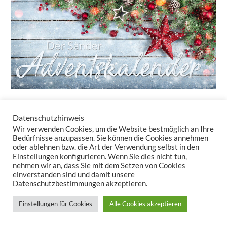
Datenschutzhinweis
24 Türchen – 24 tolle Überraschungen!
Wir verwenden Cookies, um die Website bestmöglich an Ihre
Auch in diesem Jahr bringt unser Adventskalender-Newsletter
Bedürfnisse anzupassen. Sie können die Cookies annehmen
oder ablehnen bzw. die Art der Verwendung selbst in den
täglich kleine Freuden – ganz ohne Schokolade. Sie erhalten nicht
Einstellungen konfigurieren. Wenn Sie dies nicht tun,
nur Rabatte, sondern auch Inspirationen, wie Tischwäsche und
nehmen wir an, dass Sie mit dem Setzen von Cookies
Kissen Ihr Zuhause in eine gemütliche Winteroase verwandeln.
einverstanden sind und damit unsere
Datenschutzbestimmungen akzeptieren.
Lassen Sie uns zusammen den Zauber der Vorweihnachtszeit
auspacken – Türchen für Türchen!
Einstellungen für Cookies
Alle Cookies akzeptieren