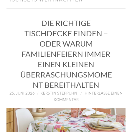
IMPRESSUM
ÜBER UNS
DIE RICHTIGE
TISCHDECKE FINDEN –
ZUM SHOP
ODER WARUM
DATENSCHUTZERKLÄRUNG
FAMILIENFEIERN IMMER
EINEN KLEINEN
ÜBERRASCHUNGSMOME
NT BEREITHALTEN
25. JUNI 2026
KERSTIN STEPPUHN
HINTERLASSE EINEN
KOMMENTAR