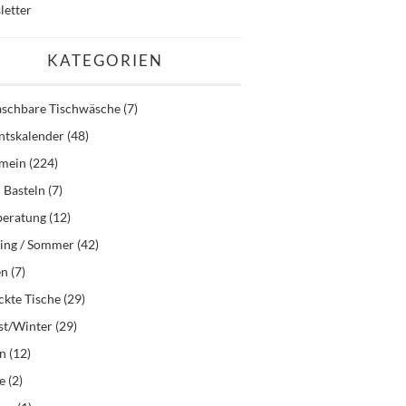
letter
KATEGORIEN
schbare Tischwäsche
(7)
ntskalender
(48)
emein
(224)
 Basteln
(7)
beratung
(12)
ling / Sommer
(42)
en
(7)
kte Tische
(29)
st/Winter
(29)
en
(12)
e
(2)