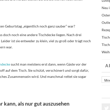
Lusti
Neu i
Oste
Outle
zten Geburtstag „eigentlich noch ganz sauber“ war?
Reze
ss doch noch eine andere Tischdecke liegen. Nach drei
Tisc
Leider ist sie entweder zu klein, viel zu groß oder trägt noch
Tisc
ern war.
Weih
chdecke
sucht man meistens erst dann, wenn Gäste vor der
A
Stoff auf dem Tisch. Sie schützt, verschönert und sorgt dafür,
liches Zusammensein wird. Und manchmal rettet sie sogar
Archi
älter
Beitr
 kann, als nur gut auszusehen