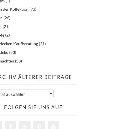
ges
(1)
n der Kollektion
(73)
rn
(26)
t
(21)
pte
(2)
hdecken Kaufberatung
(21)
hdeko
(23)
nachten
(53)
RCHIV ÄLTERER BEITRÄGE
v
er
äge
FOLGEN SIE UNS AUF