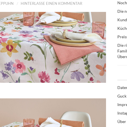
Noch
TEPPUHN
HINTERLASSE EINEN KOMMENTAR
Die n
Kund
Küche
Preis
Die r
Famil
Über
Date
Guck 
Impr
Inst
Über