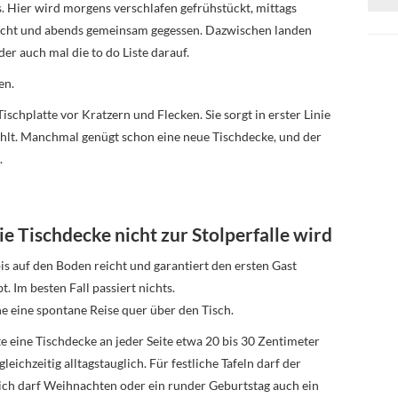
s. Hier wird morgens verschlafen gefrühstückt, mittags
acht und abends gemeinsam gegessen. Dazwischen landen
er auch mal die to do Liste darauf.
en.
ischplatte vor Kratzern und Flecken. Sie sorgt in erster Linie
ühlt. Manchmal genügt schon eine neue Tischdecke, und der
.
ie Tischdecke nicht zur Stolperfalle wird
 bis auf den Boden reicht und garantiert den ersten Gast
. Im besten Fall passiert nichts.
e eine spontane Reise quer über den Tisch.
te eine Tischdecke an jeder Seite etwa 20 bis 30 Zentimeter
eichzeitig alltagstauglich. Für festliche Tafeln darf der
lich darf Weihnachten oder ein runder Geburtstag auch ein