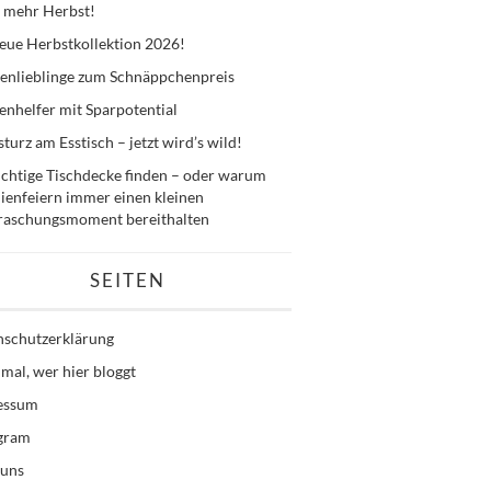
 mehr Herbst!
eue Herbstkollektion 2026!
enlieblinge zum Schnäppchenpreis
nhelfer mit Sparpotential
sturz am Esstisch – jetzt wird’s wild!
ichtige Tischdecke finden – oder warum
ienfeiern immer einen kleinen
raschungsmoment bereithalten
SEITEN
nschutzerklärung
mal, wer hier bloggt
essum
agram
 uns