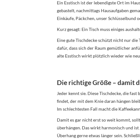
Ein Esstisch ist der lebendigste Ort im Hau
gebastelt, nachmittags Hausaufgaben gem
Einkäufe, Päckchen, unser Schlüsselbund od
Kurz gesagt: Ein Tisch muss einiges aushalt
Eine gute Tischdecke schützt nicht nur die T
dafür, dass sich der Raum gemütlicher anf
alte Esstisch wirkt plötzlich wieder wie neu
Die richtige Größe – damit d
Jeder kennt sie. Diese Tischdecke, die fast
findet, der mit dem Knie daran hängen bleibt
Im schlechtesten Fall macht die Kaffeekann
Damit es gar nicht erst so weit kommt, soll
überhängen. Das wirkt harmonisch und ist gl
Überhang gerne etwas länger sein. Schließ