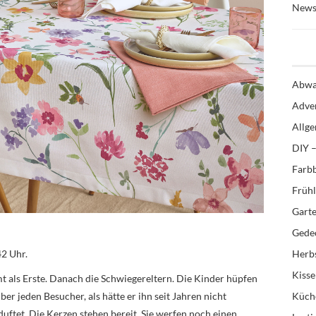
News
Abwa
Adve
Allg
DIY –
Farb
Früh
Gart
Gedec
42 Uhr.
Herb
Kiss
t als Erste. Danach die Schwiegereltern. Die Kinder hüpfen
er jeden Besucher, als hätte er ihn seit Jahren nicht
Küch
duftet. Die Kerzen stehen bereit. Sie werfen noch einen