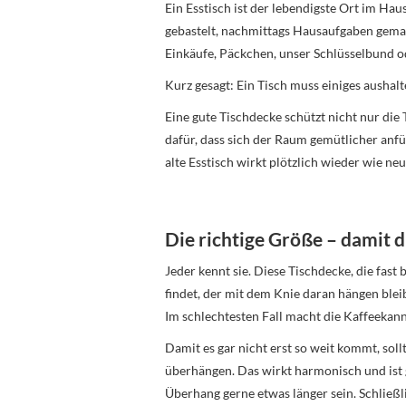
Ein Esstisch ist der lebendigste Ort im Hau
gebastelt, nachmittags Hausaufgaben gem
Einkäufe, Päckchen, unser Schlüsselbund od
Kurz gesagt: Ein Tisch muss einiges aushalt
Eine gute Tischdecke schützt nicht nur die T
dafür, dass sich der Raum gemütlicher anf
alte Esstisch wirkt plötzlich wieder wie neu
Die richtige Größe – damit d
Jeder kennt sie. Diese Tischdecke, die fast
findet, der mit dem Knie daran hängen bleibt
Im schlechtesten Fall macht die Kaffeekann
Damit es gar nicht erst so weit kommt, soll
überhängen. Das wirkt harmonisch und ist gl
Überhang gerne etwas länger sein. Schließ