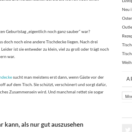
Lusti
Neu i
Oste
Outle
zten Geburtstag „eigentlich noch ganz sauber“ war?
Reze
ss doch noch eine andere Tischdecke liegen. Nach drei
Tisc
Leider ist sie entweder zu klein, viel zu groß oder trägt noch
Tisc
ern war.
Weih
chdecke
sucht man meistens erst dann, wenn Gäste vor der
A
Stoff auf dem Tisch. Sie schützt, verschönert und sorgt dafür,
liches Zusammensein wird. Und manchmal rettet sie sogar
Archi
älter
Beitr
 kann, als nur gut auszusehen