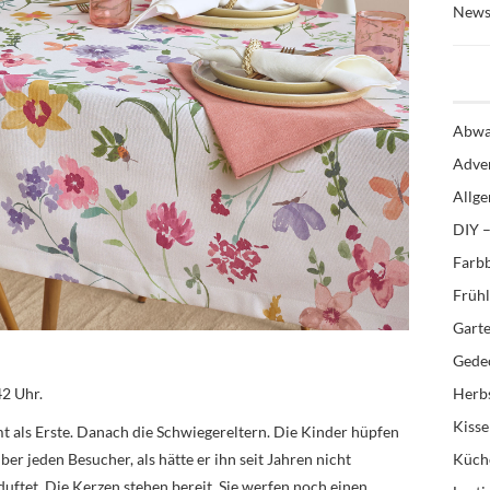
News
Abwa
Adve
Allg
DIY –
Farb
Früh
Gart
Gedec
42 Uhr.
Herb
Kiss
t als Erste. Danach die Schwiegereltern. Die Kinder hüpfen
er jeden Besucher, als hätte er ihn seit Jahren nicht
Küch
duftet. Die Kerzen stehen bereit. Sie werfen noch einen