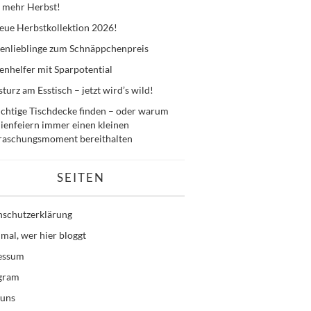
 mehr Herbst!
eue Herbstkollektion 2026!
enlieblinge zum Schnäppchenpreis
nhelfer mit Sparpotential
sturz am Esstisch – jetzt wird’s wild!
ichtige Tischdecke finden – oder warum
ienfeiern immer einen kleinen
raschungsmoment bereithalten
SEITEN
nschutzerklärung
mal, wer hier bloggt
essum
agram
 uns