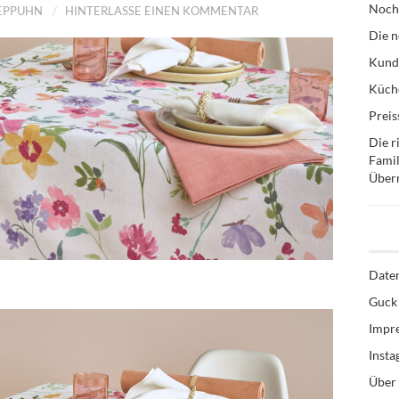
Noch
TEPPUHN
HINTERLASSE EINEN KOMMENTAR
Die n
Kund
Küche
Preis
Die r
Famil
Über
Date
Guck 
Impr
Inst
Über