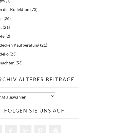
ges
(1)
n der Kollektion
(73)
rn
(26)
t
(21)
pte
(2)
hdecken Kaufberatung
(21)
hdeko
(23)
nachten
(53)
RCHIV ÄLTERER BEITRÄGE
v
er
äge
FOLGEN SIE UNS AUF