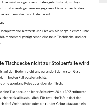
s. Hier wird morgens verschlafen gefrühstückt, mittags
acht und abends gemeinsam gegessen. Dazwischen landen
er auch mal die to do Liste darauf.
en.
ischplatte vor Kratzern und Flecken. Sie sorgt in erster Linie
ühlt. Manchmal genügt schon eine neue Tischdecke, und der
.
ie Tischdecke nicht zur Stolperfalle wird
 bis auf den Boden reicht und garantiert den ersten Gast
. Im besten Fall passiert nichts.
e eine spontane Reise quer über den Tisch.
te eine Tischdecke an jeder Seite etwa 20 bis 30 Zentimeter
eichzeitig alltagstauglich. Für festliche Tafeln darf der
lich darf Weihnachten oder ein runder Geburtstag auch ein