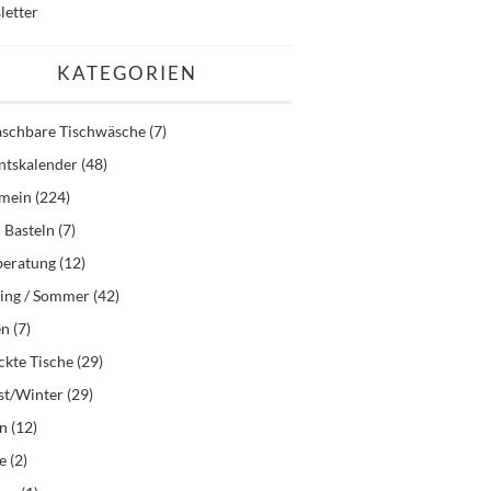
letter
KATEGORIEN
schbare Tischwäsche
(7)
ntskalender
(48)
emein
(224)
 Basteln
(7)
beratung
(12)
ling / Sommer
(42)
en
(7)
kte Tische
(29)
st/Winter
(29)
en
(12)
e
(2)