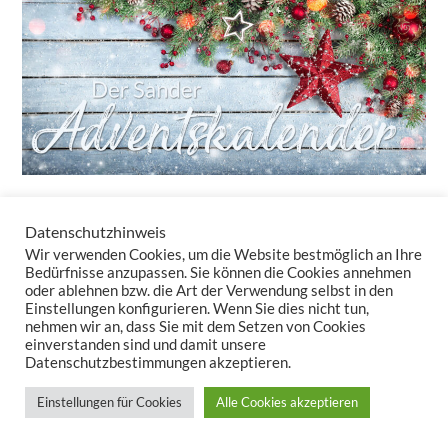
Datenschutzhinweis
24 Türchen – 24 tolle Überraschungen!
Wir verwenden Cookies, um die Website bestmöglich an Ihre
Auch in diesem Jahr bringt unser Adventskalender-Newsletter
Bedürfnisse anzupassen. Sie können die Cookies annehmen
oder ablehnen bzw. die Art der Verwendung selbst in den
täglich kleine Freuden – ganz ohne Schokolade. Sie erhalten nicht
Einstellungen konfigurieren. Wenn Sie dies nicht tun,
nur Rabatte, sondern auch Inspirationen, wie Tischwäsche und
nehmen wir an, dass Sie mit dem Setzen von Cookies
Kissen Ihr Zuhause in eine gemütliche Winteroase verwandeln.
einverstanden sind und damit unsere
Datenschutzbestimmungen akzeptieren.
Lassen Sie uns zusammen den Zauber der Vorweihnachtszeit
auspacken – Türchen für Türchen!
Einstellungen für Cookies
Alle Cookies akzeptieren