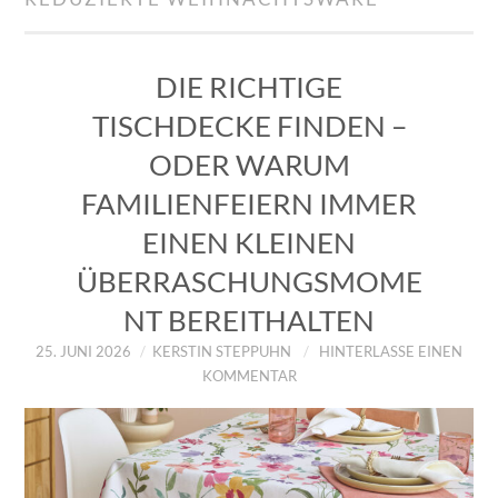
IMPRESSUM
ÜBER UNS
DIE RICHTIGE
TISCHDECKE FINDEN –
ZUM SHOP
ODER WARUM
DATENSCHUTZERKLÄRUNG
FAMILIENFEIERN IMMER
EINEN KLEINEN
ÜBERRASCHUNGSMOME
NT BEREITHALTEN
25. JUNI 2026
KERSTIN STEPPUHN
HINTERLASSE EINEN
KOMMENTAR