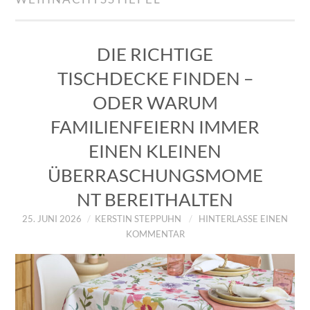
IMPRESSUM
ÜBER UNS
DIE RICHTIGE
TISCHDECKE FINDEN –
ZUM SHOP
ODER WARUM
DATENSCHUTZERKLÄRUNG
FAMILIENFEIERN IMMER
EINEN KLEINEN
ÜBERRASCHUNGSMOME
NT BEREITHALTEN
25. JUNI 2026
KERSTIN STEPPUHN
HINTERLASSE EINEN
KOMMENTAR