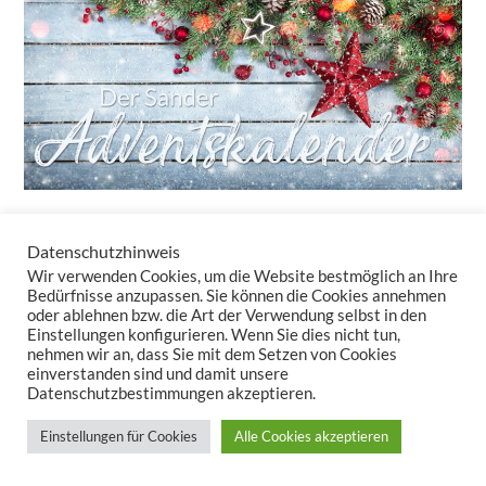
Datenschutzhinweis
24 Türchen – 24 tolle Überraschungen!
Wir verwenden Cookies, um die Website bestmöglich an Ihre
Auch in diesem Jahr bringt unser Adventskalender-Newsletter
Bedürfnisse anzupassen. Sie können die Cookies annehmen
oder ablehnen bzw. die Art der Verwendung selbst in den
täglich kleine Freuden – ganz ohne Schokolade. Sie erhalten nicht
Einstellungen konfigurieren. Wenn Sie dies nicht tun,
nur Rabatte, sondern auch Inspirationen, wie Tischwäsche und
nehmen wir an, dass Sie mit dem Setzen von Cookies
Kissen Ihr Zuhause in eine gemütliche Winteroase verwandeln.
einverstanden sind und damit unsere
Datenschutzbestimmungen akzeptieren.
Lassen Sie uns zusammen den Zauber der Vorweihnachtszeit
auspacken – Türchen für Türchen!
Einstellungen für Cookies
Alle Cookies akzeptieren