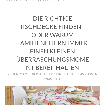
IMPRESSUM
ÜBER UNS
DIE RICHTIGE
TISCHDECKE FINDEN –
ZUM SHOP
ODER WARUM
DATENSCHUTZERKLÄRUNG
FAMILIENFEIERN IMMER
EINEN KLEINEN
ÜBERRASCHUNGSMOME
NT BEREITHALTEN
25. JUNI 2026
KERSTIN STEPPUHN
HINTERLASSE EINEN
KOMMENTAR