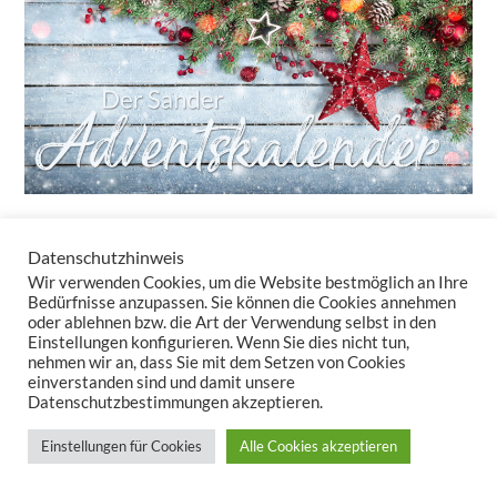
Datenschutzhinweis
24 Türchen – 24 tolle Überraschungen!
Wir verwenden Cookies, um die Website bestmöglich an Ihre
Auch in diesem Jahr bringt unser Adventskalender-Newsletter
Bedürfnisse anzupassen. Sie können die Cookies annehmen
oder ablehnen bzw. die Art der Verwendung selbst in den
täglich kleine Freuden – ganz ohne Schokolade. Sie erhalten nicht
Einstellungen konfigurieren. Wenn Sie dies nicht tun,
nur Rabatte, sondern auch Inspirationen, wie Tischwäsche und
nehmen wir an, dass Sie mit dem Setzen von Cookies
Kissen Ihr Zuhause in eine gemütliche Winteroase verwandeln.
einverstanden sind und damit unsere
Datenschutzbestimmungen akzeptieren.
Lassen Sie uns zusammen den Zauber der Vorweihnachtszeit
auspacken – Türchen für Türchen!
Einstellungen für Cookies
Alle Cookies akzeptieren