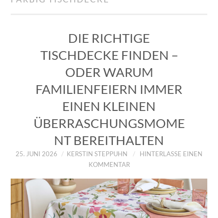
IMPRESSUM
ÜBER UNS
DIE RICHTIGE
TISCHDECKE FINDEN –
ZUM SHOP
ODER WARUM
DATENSCHUTZERKLÄRUNG
FAMILIENFEIERN IMMER
EINEN KLEINEN
ÜBERRASCHUNGSMOME
NT BEREITHALTEN
25. JUNI 2026
KERSTIN STEPPUHN
HINTERLASSE EINEN
KOMMENTAR