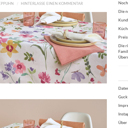
Noch
TEPPUHN
HINTERLASSE EINEN KOMMENTAR
Die n
Kund
Küche
Preis
Die r
Famil
Über
Date
Guck 
Impr
Inst
Über