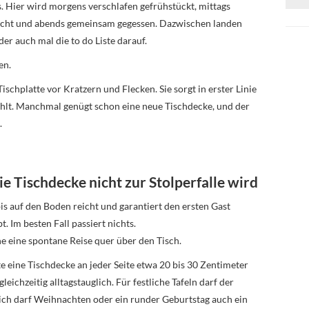
s. Hier wird morgens verschlafen gefrühstückt, mittags
acht und abends gemeinsam gegessen. Dazwischen landen
er auch mal die to do Liste darauf.
en.
ischplatte vor Kratzern und Flecken. Sie sorgt in erster Linie
ühlt. Manchmal genügt schon eine neue Tischdecke, und der
.
ie Tischdecke nicht zur Stolperfalle wird
 bis auf den Boden reicht und garantiert den ersten Gast
. Im besten Fall passiert nichts.
e eine spontane Reise quer über den Tisch.
te eine Tischdecke an jeder Seite etwa 20 bis 30 Zentimeter
eichzeitig alltagstauglich. Für festliche Tafeln darf der
lich darf Weihnachten oder ein runder Geburtstag auch ein