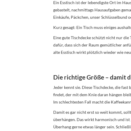
Ein Esstisch ist der lebendigste Ort im Hau
gebastelt, nachmittags Hausaufgaben gem
Einkäufe, Päckchen, unser Schlüsselbund od
Kurz gesagt: Ein Tisch muss einiges aushalt
Eine gute Tischdecke schützt nicht nur die T
dafür, dass sich der Raum gemütlicher anf
alte Esstisch wirkt plötzlich wieder wie neu
Die richtige Größe – damit d
Jeder kennt sie. Diese Tischdecke, die fast
findet, der mit dem Knie daran hängen bleibt
Im schlechtesten Fall macht die Kaffeekann
Damit es gar nicht erst so weit kommt, soll
überhängen. Das wirkt harmonisch und ist gl
Überhang gerne etwas länger sein. Schließ