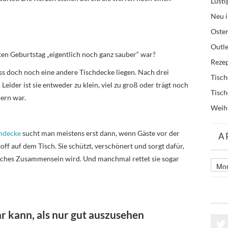
Lusti
Neu i
Oste
Outle
zten Geburtstag „eigentlich noch ganz sauber“ war?
Reze
ss doch noch eine andere Tischdecke liegen. Nach drei
Tisc
Leider ist sie entweder zu klein, viel zu groß oder trägt noch
Tisc
ern war.
Weih
chdecke
sucht man meistens erst dann, wenn Gäste vor der
A
Stoff auf dem Tisch. Sie schützt, verschönert und sorgt dafür,
liches Zusammensein wird. Und manchmal rettet sie sogar
Archi
älter
Beitr
 kann, als nur gut auszusehen