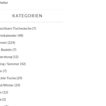
letter
KATEGORIEN
schbare Tischwäsche
(7)
ntskalender
(48)
emein
(224)
 Basteln
(7)
beratung
(12)
ling / Sommer
(42)
en
(7)
kte Tische
(29)
st/Winter
(29)
en
(12)
e
(2)