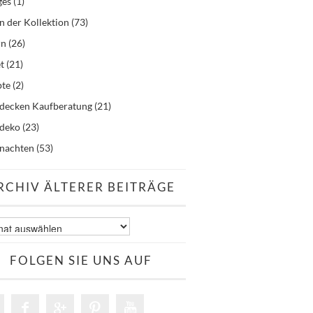
ges
(1)
n der Kollektion
(73)
rn
(26)
t
(21)
pte
(2)
hdecken Kaufberatung
(21)
hdeko
(23)
nachten
(53)
RCHIV ÄLTERER BEITRÄGE
v
er
äge
FOLGEN SIE UNS AUF