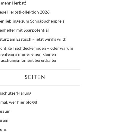
 mehr Herbst!
eue Herbstkollektion 2026!
enlieblinge zum Schnäppchenpreis
nhelfer mit Sparpotential
sturz am Esstisch – jetzt wird’s wild!
ichtige Tischdecke finden – oder warum
ienfeiern immer einen kleinen
raschungsmoment bereithalten
SEITEN
nschutzerklärung
mal, wer hier bloggt
essum
agram
 uns