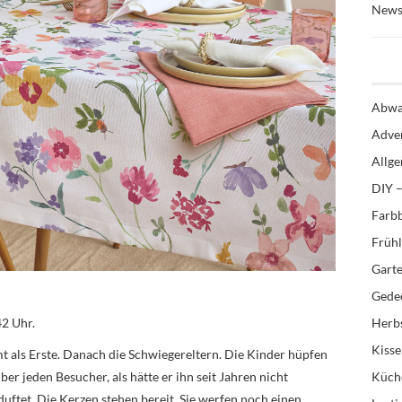
News
Abwa
Adve
Allg
DIY –
Farb
Früh
Gart
Gedec
42 Uhr.
Herb
Kiss
t als Erste. Danach die Schwiegereltern. Die Kinder hüpfen
er jeden Besucher, als hätte er ihn seit Jahren nicht
Küch
duftet. Die Kerzen stehen bereit. Sie werfen noch einen