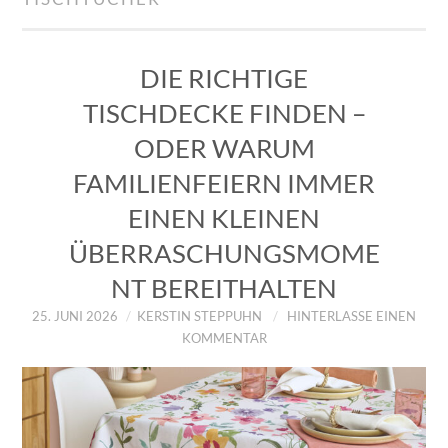
IMPRESSUM
ÜBER UNS
DIE RICHTIGE
TISCHDECKE FINDEN –
ZUM SHOP
ODER WARUM
DATENSCHUTZERKLÄRUNG
FAMILIENFEIERN IMMER
EINEN KLEINEN
ÜBERRASCHUNGSMOME
NT BEREITHALTEN
25. JUNI 2026
KERSTIN STEPPUHN
HINTERLASSE EINEN
KOMMENTAR