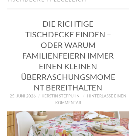
IMPRESSUM
ÜBER UNS
DIE RICHTIGE
TISCHDECKE FINDEN –
ZUM SHOP
ODER WARUM
DATENSCHUTZERKLÄRUNG
FAMILIENFEIERN IMMER
EINEN KLEINEN
ÜBERRASCHUNGSMOME
NT BEREITHALTEN
25. JUNI 2026
KERSTIN STEPPUHN
HINTERLASSE EINEN
KOMMENTAR